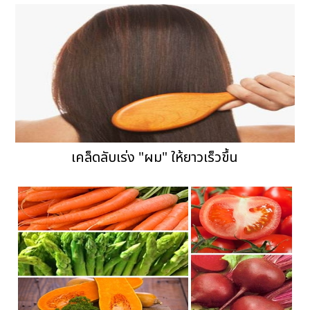
เคล็ดลับเร่ง "ผม" ให้ยาวเร็วขึ้น