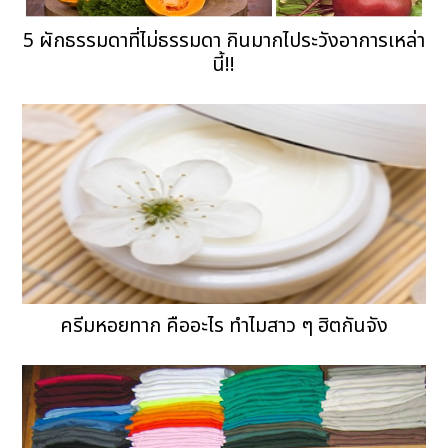
5 ผักธรรมดาที่ไม่ธรรมดา กินมากไประวังอาการเหล่า
นี้!!
ครีมหอยทาก คืออะไร ทำไมสาว ๆ ฮิตกันจัง