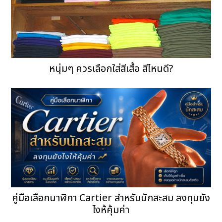
หนุ่มๆ ควรเลือกใส่สีเสื้อ สีไหนดี?
คู่มือเลือกนาฬิกา Cartier สำหรับนักสะสม ลงทุนยัง
ไงห้คุ้มค่า