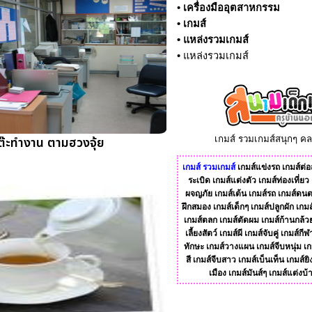
•
เครื่องมืออุตสาหกรรม
•
เกมส์
•
แหล่งรวมเกมส์
•
แหล่งรวมเกมส์
ต๊ะทำงาน ตามฮวงจุ้ย
เกมส์ รวมเกมส์สนุกๆ ค
เกมส์
รวมเกมส์
เกมส์แข่งรถ
เกมส์ต่อส
ระเบิด
เกมส์แต่งตัว
เกมส์ท่องเที่ยว
ผจญภัย
เกมส์เต้น
เกมส์รถ
เกมส์ดนต
ฝึกสมอง
เกมส์เด็กๆ
เกมส์ปลูกผัก
เกมส
เกมส์ตลก
เกมส์ตัดผม
เกมส์ก้านกล้ว
เลี้ยงสัตว์
เกมส์ผี
เกมส์จับคู่
เกมส์กีฬ
ทักษะ
เกมส์วางแผน
เกมส์จีบหนุ่ม
เก
สี
เกมส์จีบสาว
เกมส์เบ็นเท็น
เกมส์ยิ
เมือง
เกมส์มันส์ๆ
เกมส์แต่งบ้