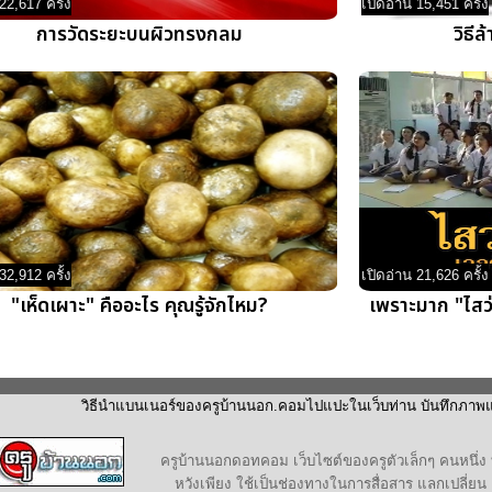
22,617 ครั้ง
เปิดอ่าน 15,451 ครั้ง
การวัดระยะบนผิวทรงกลม
วิธีล
32,912 ครั้ง
เปิดอ่าน 21,626 ครั้ง
"เห็ดเผาะ" คืออะไร คุณรู้จักไหม?
เพราะมาก "ไสว่าส
วิธีนำแบนเนอร์ของครูบ้านนอก.คอมไปแปะในเว็บท่าน บันทึกภาพแบน
ครูบ้านนอกดอทคอม เว็บไซต์ของครูตัวเล็กๆ คนหนึ่ง ท
หวังเพียง ใช้เป็นช่องทางในการสื่อสาร แลกเปลี่ยน