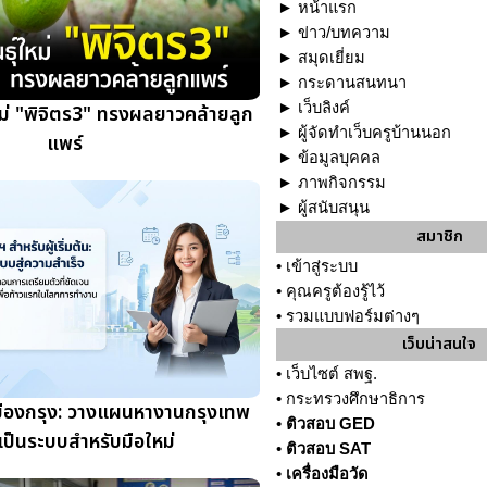
►
หน้าแรก
►
ข่าว/บทความ
►
สมุดเยี่ยม
►
กระดานสนทนา
►
เว็บลิงค์
ใหม่ "พิจิตร3" ทรงผลยาวคล้ายลูก
►
ผู้จัดทำเว็บครูบ้านนอก
แพร์
►
ข้อมูลบุคคล
►
ภาพกิจกรรม
►
ผู้สนับสนุน
สมาชิก
•
เข้าสู่ระบบ
•
คุณครูต้องรู้ไว้
•
รวมแบบฟอร์มต่างๆ
เว็บน่าสนใจ
•
เว็บไซต์ สพฐ.
•
กระทรวงศึกษาธิการ
เมืองกรุง: วางแผนหางานกรุงเทพ
•
ติวสอบ GED
เป็นระบบสำหรับมือใหม่
•
ติวสอบ SAT
•
เครื่องมือวัด