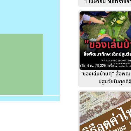
1 เมษายน วันข้าราชก
เปิดอ่าน 26,326 ครั้ง
"ของเล่นบ้านๆ" สื่อพัฒ
ปฐมวัยในยุคดิจ