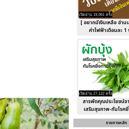
เปิดอ่าน 19,061 ครั้ง
[ อยากมีเงินเหลือ อ่านเ
ค่าไฟฟ้าเดือนละ 1
เปิดอ่าน 27,122 ครั้ง
สารพัดคุณประโยชน์จา
เสริมสุขภาพ-กันโรคยิ่
รายการหลัก