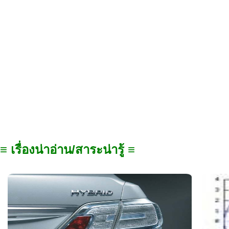
≡ เรื่องน่าอ่าน/สาระน่ารู้ ≡