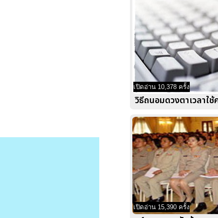
เปิดอ่าน 10,378 ครั้ง
วิธีถนอมดวงตาเวลาใช้
เปิดอ่าน 15,390 ครั้ง