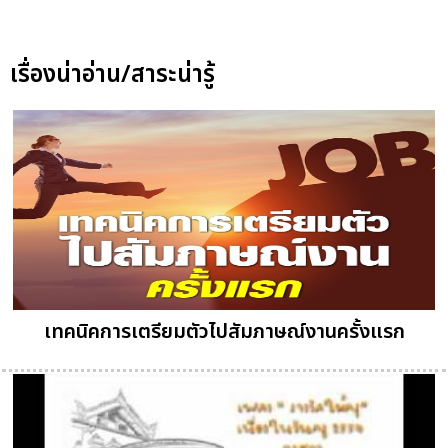
เรื่องน่าอ่าน/สาระน่ารู้
เทคนิคการเตรียมตัวไปสัมภาษณ์งานครั้งแรก