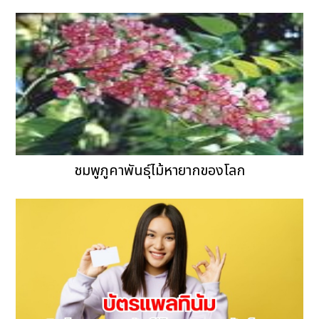
ชมพูภูคาพันธุ์ไม้หายากของโลก