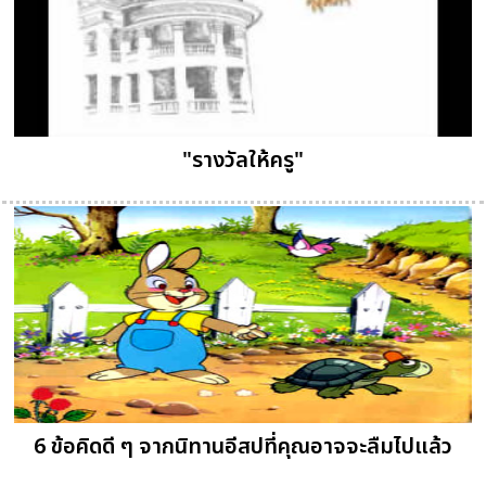
"รางวัลให้ครู"
6 ข้อคิดดี ๆ จากนิทานอีสปที่คุณอาจจะลืมไปแล้ว