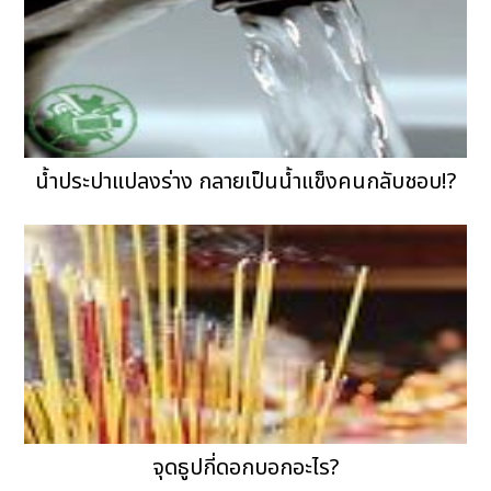
น้ำประปาแปลงร่าง กลายเป็นน้ำแข็งคนกลับชอบ!?
จุดธูปกี่ดอกบอกอะไร?