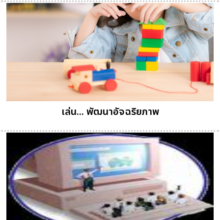
เล่น... พัฒนาอัจฉริยภาพ