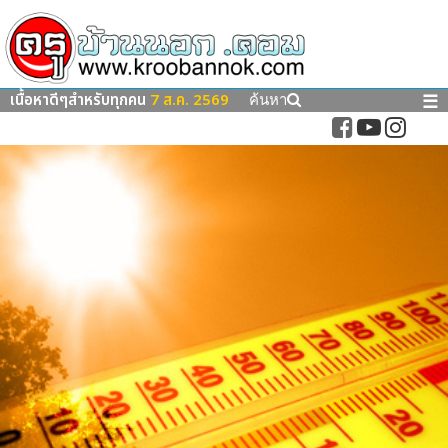
เนื้อหาดีๆสำหรับทุกคน
7 ส.ค. 2569
☰
ค้นหา