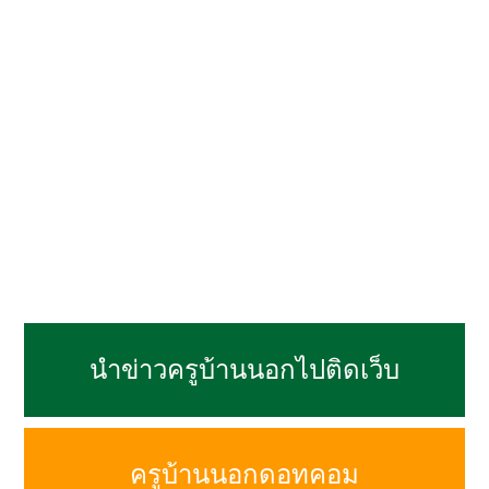
นำข่าวครูบ้านนอกไปติดเว็บ
ครูบ้านนอกดอทคอม