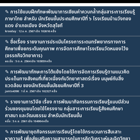
✎
การใช้แบบฝึกทักษะพัฒนาการเขียนคำควบกล้ำกลุ่มสาระการเรียนรู้
ภาษาไทย สำหรับ นักเรียนชั้นประถมศึกษาปีที่ ๖ โรงเรียนบ้านวังทอง
แดง อำเภอเมือง จังหวัดสุโขทั
krooday : 12 ม.ค. 2567 เปิด 102616 ครั้ง
✎
ชื่อเรื่อง รายงานการประเมินโครงการระดมทรัพยากรทางการ
ศึกษาเพื่อยกระดับคุณภาพ การจัดการศึกษาโรงเรียนวัดหนองโว้ง
(อรรถกิจวิทยาคาร)
ผอ.มิ้ม : 5 ต.ค. 2564 เปิด 103859 ครั้ง
✎
การพัฒนาทักษะการโต้แย้งโดยใช้การจัดการเรียนรู้ตามแนวคิด
ประเด็นทางสังคมที่เกี่ยวเนื่องกับวิทยาศาสตร์เรื่อง มนุษย์กับสิ่ง
แวดล้อม ของนักเรียนชั้นมัธยมศึกษาปีที่ 3
janto4398 : 1 มี.ค. 2567 เปิด 102327 ครั้ง
✎
รายงานการวิจัย เรื่อง การพัฒนากิจกรรมการเรียนรู้แบบมีส่วน
ร่วมของชุมชนโดยใช้โครงงาน กลุ่มสาระการเรียนรู้สังคมศึกษา
ศาสนา และวัฒนธรรม สำหรับนักเรียนชั้น
หนึ่ง : 5 ก.ย. 2561 เปิด 104904 ครั้ง
✎
การพัฒนาชุดกิจกรรมการเรียนรู้โดยใช้กระบวนการสืบเสาะ
หาความรู้ เพื่อส่งเสริมความสามารถในการคิดวิเคราะห์และจิตวิทยา