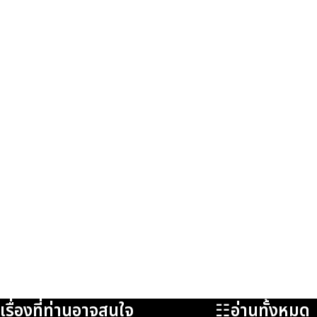
เรื่องที่ท่านอาจสนใจ
☷อ่านทั้งหมด