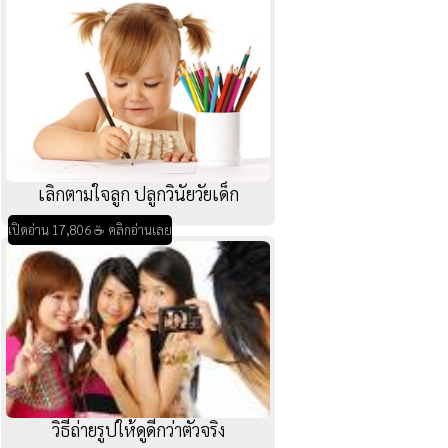
เลิกตามใจลูก ปลูกวินัยวัยเด็ก
เปิดอ่าน 17,806 ☕ คลิกอ่านเลย
วิธีถ่ายรูปให้ดูดีกว่าตัวจริง