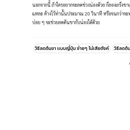
นอกจากนี้ ถ้าใครอยากจะลดช่วงน่องด้วย ก็ลองเกร็งขาแ
แหละ ค้างไว้ท่านั้นประมาณ 20 วินาที หรือจนกว่าจะทน
บ่อย ๆ จะช่วยลดต้นขากับน่องได้ด้วย
วิธีลดต้นขา แบบญี่ปุ่น ง่ายๆ ไม่เสียตังค์
วิธีลดต้