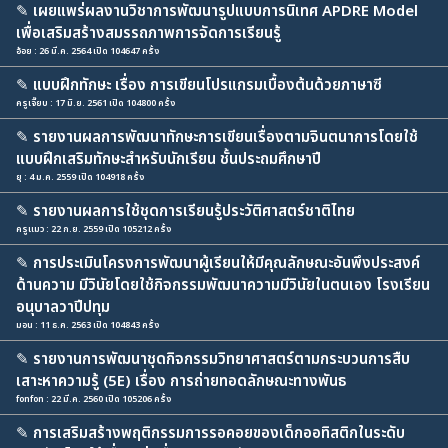
✎
เผยแพร่ผลงานวิชาการพัฒนารูปแบบการนิเทศ APDRE Model
เพื่อเสริมสร้างสมรรถภาพการจัดการเรียนรู้
อ้อย : 26 มี.ค. 2564 เปิด 104647 ครั้ง
✎
แบบฝึกทักษะ เรื่อง การเขียนโปรแกรมเบื้องต้นด้วยภาษาซี
ครูเจี๊ยบ : 17 มิ.ย. 2561 เปิด 104800 ครั้ง
✎
รายงานผลการพัฒนาทักษะการเขียนเรื่องตามจินตนาการโดยใช้
แบบฝึกเสริมทักษะสำหรับนักเรียน ชั้นประถมศึกษาปี
ยุ : 4 ม.ค. 2559 เปิด 104918 ครั้ง
✎
รายงานผลการใช้ชุดการเรียนรู้ประวัติศาสตร์ชาติไทย
ครูแมว : 22 ก.ย. 2559 เปิด 105212 ครั้ง
✎
การประเมินโครงการพัฒนาผู้เรียนให้มีคุณลักษณะอันพึงประสงค์
ด้านความ มีวินัยโดยใช้กิจกรรมพัฒนาความมีวินัยในตนเอง โรงเรียน
อนุบาลวาปีปทุม
มอน : 11 ธ.ค. 2563 เปิด 104843 ครั้ง
✎
รายงานการพัฒนาชุดกิจกรรมวิทยาศาสตร์ตามกระบวนการสืบ
เสาะหาความรู้ (5E) เรื่อง การถ่ายทอดลักษณะทางพันธ
fonfon : 22 มี.ค. 2560 เปิด 105206 ครั้ง
✎
การเสริมสร้างพฤติกรรมการรอคอยของเด็กออทิสติกในระดับ