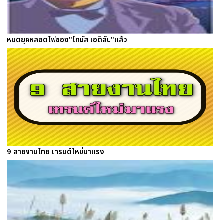
หมดยุคหลอดไฟของ"โทมัส เอดิสัน"แล้ว
9 สายงานไทย เทรนด์ใหม่มาแรง