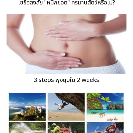
ไขข้อสงสัย "หมึกชอต" ทรมานสัตว์หรือไม่?
3 steps พุงยุบใน 2 weeks