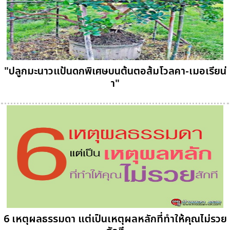
"ปลูกมะนาวแป้นดกพิเศษบนต้นตอส้มโวลคา-เมอเรียน่
า"
6 เหตุผลธรรมดา แต่เป็นเหตุผลหลักที่ทำให้คุณไม่รวย