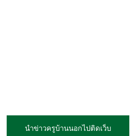
นำข่าวครูบ้านนอกไปติดเว็บ