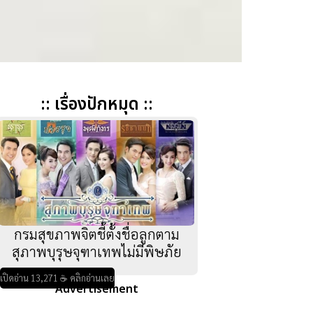
:: เรื่องปักหมุด ::
กรมสุขภาพจิตชี้ตั้งชื่อลูกตาม
สุภาพบุรุษจุฑาเทพไม่มีพิษภัย
เปิดอ่าน 13,271 ☕ คลิกอ่านเลย
Advertisement