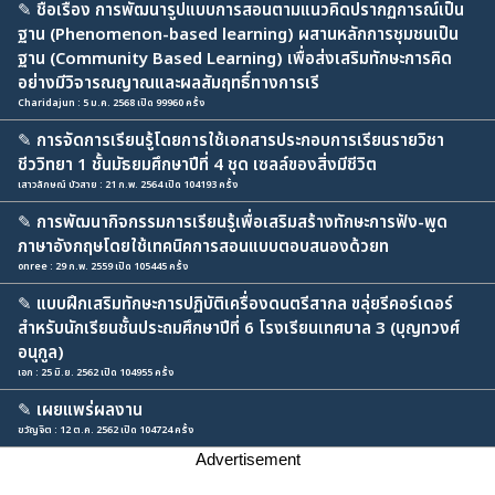
✎
ชื่อเรื่อง การพัฒนารูปแบบการสอนตามแนวคิดปรากฏการณ์เป็น
ฐาน (Phenomenon-based learning) ผสานหลักการชุมชนเป็น
ฐาน (Community Based Learning) เพื่อส่งเสริมทักษะการคิด
อย่างมีวิจารณญาณและผลสัมฤทธิ์ทางการเรี
Charidajun : 5 ม.ค. 2568 เปิด 99960 ครั้ง
✎
การจัดการเรียนรู้โดยการใช้เอกสารประกอบการเรียนรายวิชา
ชีววิทยา 1 ชั้นมัธยมศึกษาปีที่ 4 ชุด เซลล์ของสิ่งมีชีวิต
เสาวลักษณ์ บัวสาย : 21 ก.พ. 2564 เปิด 104193 ครั้ง
✎
การพัฒนากิจกรรมการเรียนรู้เพื่อเสริมสร้างทักษะการฟัง-พูด
ภาษาอังกฤษโดยใช้เทคนิคการสอนแบบตอบสนองด้วยท
onree : 29 ก.พ. 2559 เปิด 105445 ครั้ง
✎
แบบฝึกเสริมทักษะการปฏิบัติเครื่องดนตรีสากล ขลุ่ยรีคอร์เดอร์
สำหรับนักเรียนชั้นประถมศึกษาปีที่ 6 โรงเรียนเทศบาล 3 (บุญทวงศ์
อนุกูล)
เอก : 25 มิ.ย. 2562 เปิด 104955 ครั้ง
✎
เผยแพร่ผลงาน
ขวัญจิต : 12 ต.ค. 2562 เปิด 104724 ครั้ง
Advertisement