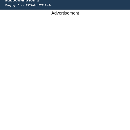
ชั้นมัธยมศึกษาปีที่ ๔
Mingley : 3 ต.ค. 2563 เปิด 107715 ครั้ง
Advertisement