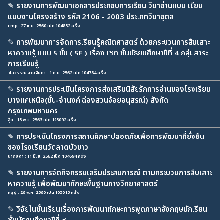
✎
รายงานการพัฒนาเอกสารประกอบการเรียน วิชาอ่านแบบ เขียน
แบบงานโครงสร้าง รหัส 2106 - 2003 ประเภทวิชาอุตส
cmp : 27 มิ.ย. 2560 เปิด 104852 ครั้ง
✎
การพัฒนาการจัดการเรียนรู้คณิตศาสตร์ ด้วยกระบวนการสืบเสาะ
หาความรู้ แบบ 5 ขั้น ( 5E ) เรื่อง เซต ชั้นมัธยมศึกษาปีที่ 4 กลุ่มสาระ
การเรียนรู้
วิไลวรรณ ผาบจันดา : 1 ก.ย. 2562 เปิด 104784 ครั้ง
✎
รายงานการประเมินโครงการส่งเสริมนิสัยรักการอ่านของโรงเรียน
บางแคเหนือ(ชั้น-จำนงค์ ฉ่องสวนอ้อยอนุสรณ์) สังกัด
กรุงเทพมหานคร
อู๊ด : 15 พ.ย. 2563 เปิด 105092 ครั้ง
✎
การประเมินโครงการสถานศึกษาปลอดภัยเพื่อการพัฒนาที่ยั่งยืน
ของโรงเรียนวัดลาดบัวขาว
นาถลดา : 11 มิ.ย. 2562 เปิด 104694 ครั้ง
✎
รายงานการจัดกิจกรรมเสริมประสบการณ์ ตามกระบวนการสืบเสาะ
หาความรู้ เพื่อพัฒนาทักษะพื้นฐานทางวิทยาศาสตร์
ครูปู : 26 พ.ค. 2560 เปิด 105013 ครั้ง
✎
วิจัยในชั้นเรียนเรื่องการพัฒนาทักษะการพูดภาษาอังกฤษนักเรียน