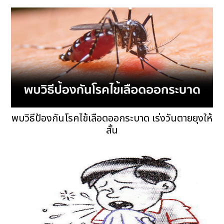
พบวิธีป้องกันโรคไข้เลือดออกระบาด เร่งวันตายยุงให้
สั้น