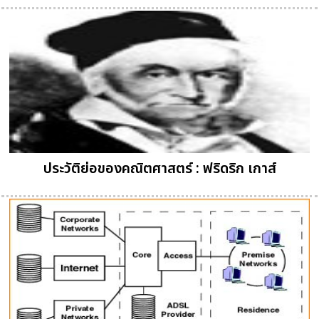
ประวัติย่อของคณิตศาสตร์ : ฟริดริก เกาส์