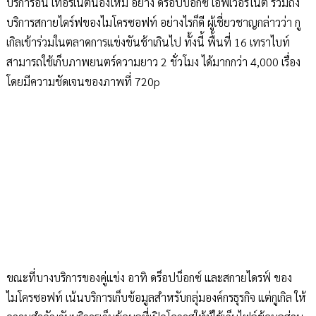
บริการอิน เทอร์เน็ตน้องใหม่ อย่าง ดร็อปบ็อกซ์ เอฟเวอร์โน้ต รวมถึง
บริการสกายไดร์ฟของไมโครซอฟท์ อย่างไรก็ดี ผู้เชี่ยวชาญกล่าวว่า กู
เกิลเข้าร่วมในตลาดการแข่งขันช้าเกินไป ทั้งนี้ พื้นที่ 16 เทราไบท์
สามารถใช้เก็บภาพยนตร์ความยาว 2 ชั่วโมง ได้มากกว่า 4,000 เรื่อง
โดยมีความชัดเจนของภาพที่ 720p
ขณะที่บางบริการของคู่แข่ง อาทิ ดร็อปบ็อกซ์ และสกายไดรฟ์ ของ
ไมโครซอฟท์ เน้นบริการเก็บข้อมูลสำหรับกลุ่มองค์กรธุรกิจ แต่กูเกิล ให้