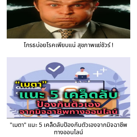
โกรธบ่อยโรคเพียบแน่ สุขภาพแย่ชัวร์ !
"เมตา" แนะ 5 เคล็ดลับป้องกันตัวเองจากมิจฉาชีพ
ทางออนไลน์