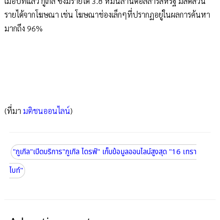
เมื่อปีที่แล้ว กูเกิล ซึ่งมีรายได้ 3.8 หมื่นล้านดอลลาร์สหรัฐ มีสัดส่วน
รายได้จากโฆษณา เช่น โฆษณาช่องเล็กๆที่ปรากฏอยู่ในผลการค้นหา
มากถึง 96%
(ที่มา
มติชนออนไลน์
)
"กูเกิล"เปิดบริการ"กูเกิล ไดรฟ์" เก็บข้อมูลออนไลน์สูงสุด "16 เทรา
ไบท์"