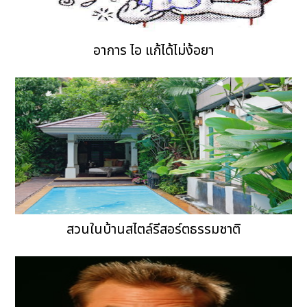
อาการ ไอ แก้ได้ไม่ง้อยา
สวนในบ้านสไตล์รีสอร์ตธรรมชาติ