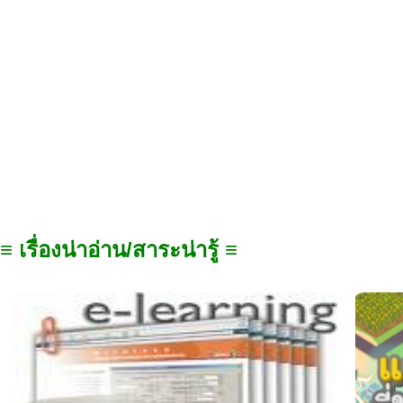
≡ เรื่องน่าอ่าน/สาระน่ารู้ ≡