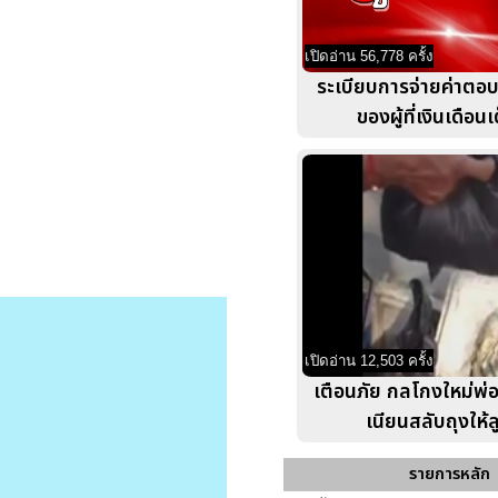
เปิดอ่าน 56,778 ครั้ง
ระเบียบการจ่ายค่าตอ
ของผู้ที่เงินเดือนเ
เปิดอ่าน 12,503 ครั้ง
เตือนภัย กลโกงใหม่พ่อ
เนียนสลับถุงให้ล
รายการหลัก