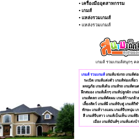
•
เครื่องมืออุตสาหกรรม
•
เกมส์
•
แหล่งรวมเกมส์
•
แหล่งรวมเกมส์
เกมส์ รวมเกมส์สนุกๆ ค
เกมส์
รวมเกมส์
เกมส์แข่งรถ
เกมส์ต่อส
ระเบิด
เกมส์แต่งตัว
เกมส์ท่องเที่ยว
ผจญภัย
เกมส์เต้น
เกมส์รถ
เกมส์ดนต
ฝึกสมอง
เกมส์เด็กๆ
เกมส์ปลูกผัก
เกมส
เกมส์ตลก
เกมส์ตัดผม
เกมส์ก้านกล้ว
เลี้ยงสัตว์
เกมส์ผี
เกมส์จับคู่
เกมส์กีฬ
ทักษะ
เกมส์วางแผน
เกมส์จีบหนุ่ม
เก
สี
เกมส์จีบสาว
เกมส์เบ็นเท็น
เกมส์ยิ
เมือง
เกมส์มันส์ๆ
เกมส์แต่งบ้