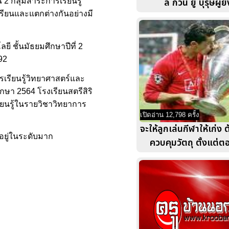
ลี กวน ยู บุรุษผู้ย
2 กลุ่มสาระการเรียนรู้
เรียนและแตกต่างกันอย่างมี
 ชั้นมัธยมศึกษาปีที่ 2
92
รเรียนรู้วิทยาศาสตร์และ
กษา 2564 โรงเรียนสตรีสิริ
ียนรู้ในรายวิชาวิทยาการ
เปิดอ่าน 12,798 ครั้ง
จะให้ลูกเล่นกีฬาให้เก่ง 
งอยู่ในระดับมาก
ควบคุมวัตถุ ตั้งแต่