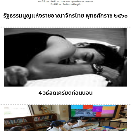
รัฐธรรมนูญแห่งราชอาณาจักรไทย พุทธศักราช ๒๕๖๐
4 วิธีลดเครียดก่อนนอน