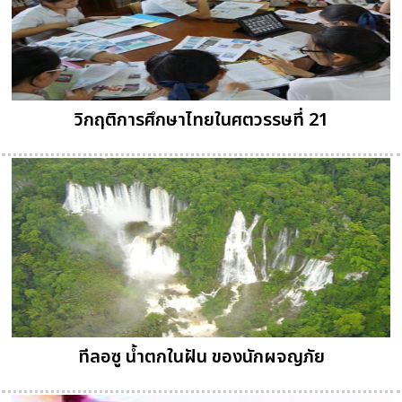
วิกฤติการศึกษาไทยในศตวรรษที่ 21
ทีลอซู น้ำตกในฝัน ของนักผจญภัย