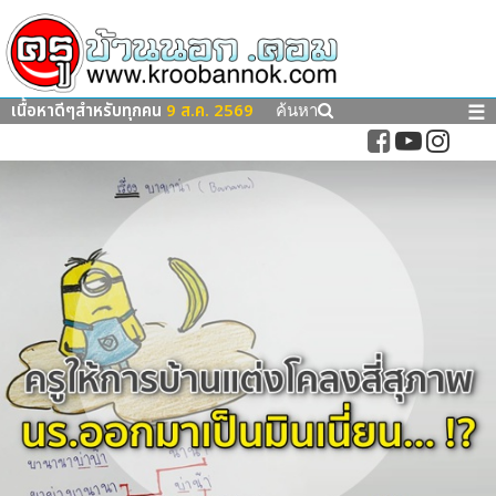
เนื้อหาดีๆสำหรับทุกคน
9 ส.ค. 2569
☰
ค้นหา