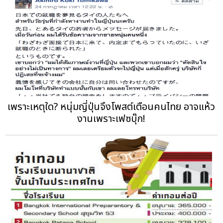
เพราะเหตุใด? หนุ่มญี่ปุ่นจึงโพสต์เตือนคนไทย อาจแห้ว
งานเพราะเฟซบุ๊ก!