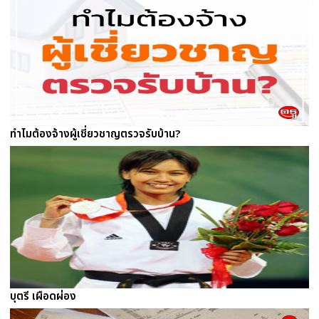
ทำไมต้องจ้างผู้เชี่ยวชาญตรวจรับบ้าน?
บุตรี เผือดผ่อง