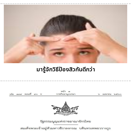
มารู้จักวิธีป้องสิวกันดีกว่า