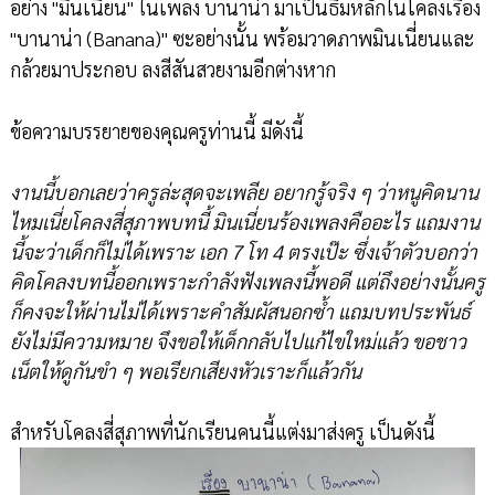
อย่าง "มินเนี่ยน" ในเพลง บานาน่า มาเป็นธีมหลักในโคลงเรื่อง
"บานาน่า (Banana)" ซะอย่างนั้น พร้อมวาดภาพมินเนี่ยนและ
กล้วยมาประกอบ ลงสีสันสวยงามอีกต่างหาก
ข้อความบรรยายของคุณครูท่านนี้ มีดังนี้
งานนี้บอกเลยว่าครูล่ะสุดจะเพลีย อยากรู้จริง ๆ ว่าหนูคิดนาน
ไหมเนี่ยโคลงสี่สุภาพบทนี้ มินเนี่ยนร้องเพลงคืออะไร แถมงาน
นี้จะว่าเด็กก็ไม่ได้เพราะ เอก 7 โท 4 ตรงเป๊ะ ซึ่งเจ้าตัวบอกว่า
คิดโคลงบทนี้ออกเพราะกำลังฟังเพลงนี้พอดี แต่ถึงอย่างนั้นครู
ก็คงจะให้ผ่านไม่ได้เพราะคำสัมผัสนอกซ้ำ แถมบทประพันธ์
ยังไม่มีความหมาย จึงขอให้เด็กกลับไปแก้ไขใหม่แล้ว ขอชาว
เน็ตให้ดูกันขำ ๆ พอเรียกเสียงหัวเราะก็แล้วกัน
สำหรับโคลงสี่สุภาพที่นักเรียนคนนี้แต่งมาส่งครู เป็นดังนี้