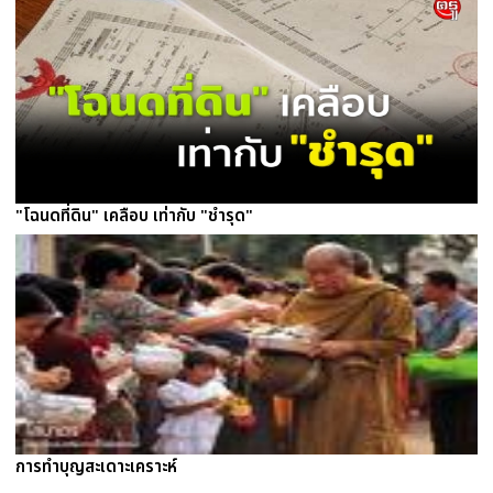
"โฉนดที่ดิน" เคลือบ เท่ากับ "ชำรุด"
การทำบุญสะเดาะเคราะห์