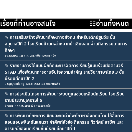
เรื่องที่ท่านอาจสนใจ
☷อ่านทั้งหมด
✎
การเสริมสร้างพัฒนาทักษะทางสังคม สำหรับเด็กปฐมวัย ชั้น
อนุบาลปีที่ 2 โรงเรียนบ้านเหล่าหมากบ้าเชียงสม ผ่านกิจกรรมเกมการ
ศึกษา
SV.TIKNOI : 23 ก.ค. 2567 เปิด 100785 ครั้ง
✎
รายงานการใช้แบบฝึกทักษะการจัดการเรียนรู้แบบร่วมมือตามวิธี
STAD เพื่อพัฒนาการอ่านจับใจความสำคัญ รายวิชาภาษาไทย 3 ชั้น
มัธยมศึกษาปีที่ 2
นิรัญญา หมื่นหนู : 6 มิ.ย. 2561 เปิด 104718 ครั้ง
✎
การประเมินโครงการพัฒนาระบบดูแลช่วยเหลือนักเรียน โรงเรียน
ราชประชานุเคราะห์ 6
สัญญา : 17 ก.ย. 2565 เปิด 103280 ครั้ง
✎
การพัฒนาทักษะการเขียนสะกดคำศัพท์ภาษาอังกฤษโดยใช้สื่อการ
สอนแอปพลิเคชันแคนวา คำศัพท์หัวข้อ กิจกรรม ทิวทัศน์ อาชีพ และ
อารมณ์ของนักเรียนชั้นมัธยมศึกษาปีที่ 1