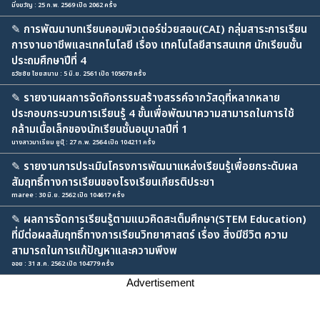
มิ่งขวัญ : 25 ก.พ. 2569 เปิด 2062 ครั้ง
✎
การพัฒนาบทเรียนคอมพิวเตอร์ช่วยสอน(CAI) กลุ่มสาระการเรียน
การงานอาชีพและเทคโนโลยี เรื่อง เทคโนโลยีสารสนเทศ นักเรียนชั้น
ประถมศึกษาปีที่ 4
ธวัชชัย ไชยสนาม : 5 มิ.ย. 2561 เปิด 105678 ครั้ง
✎
รายงานผลการจัดกิจกรรมสร้างสรรค์จากวัสดุที่หลากหลาย
ประกอบกระบวนการเรียนรู้ 4 ขั้นเพื่อพัฒนาความสามารถในการใช้
กล้ามเนื้อเล็กของนักเรียนชั้นอนุบาลปีที่ 1
นางสาวมาเรียม ยูนุ๊ : 27 ก.พ. 2564 เปิด 104211 ครั้ง
✎
รายงานการประเมินโครงการพัฒนาแหล่งเรียนรู้เพื่อยกระดับผล
สัมฤทธิ์ทางการเรียนของโรงเรียนเกียรติประชา
maree : 30 มิ.ย. 2562 เปิด 104617 ครั้ง
✎
ผลการจัดการเรียนรู้ตามแนวคิดสะเต็มศึกษา(STEM Education)
ที่มีต่อผลสัมฤทธิ์ทางการเรียนวิทยาศาสตร์ เรื่อง สิ่งมีชีวิต ความ
สามารถในการแก้ปัญหาและความพึงพ
ออย : 31 ส.ค. 2562 เปิด 104779 ครั้ง
Advertisement