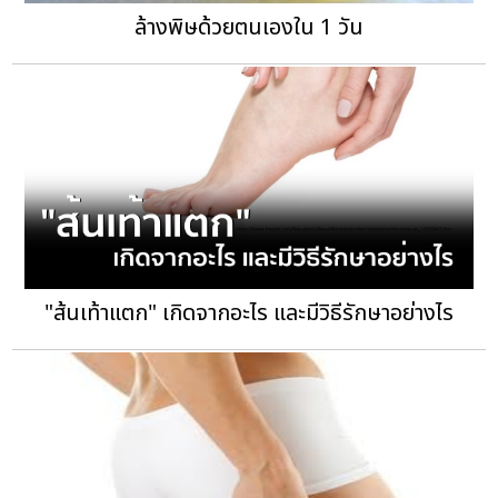
"ส้นเท้าแตก" เกิดจากอะไร และมีวิธีรักษาอย่างไร