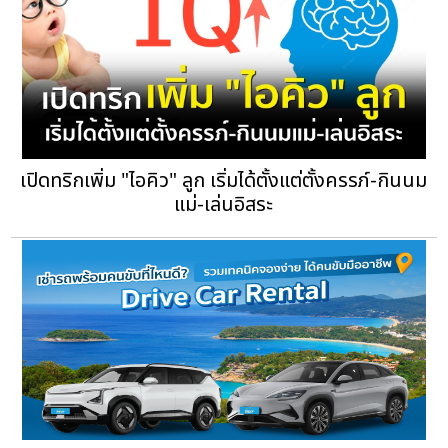
เปิดทริกเพิ่ม "ไอคิว" ลูก เริ่มได้ตั้งแต่ตั้งครรภ์-กินนม
แม่-เล่นอิสระ