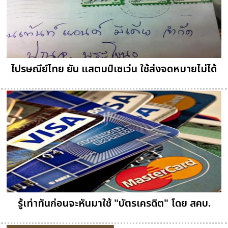
ไปรษณีย์ไทย ยัน แสตมป์เซเว่น ใช้ส่งจดหมายไม่ได้
รู้เท่าทันก่อนจะหันมาใช้ "บัตรเครดิต" โดย สคบ.