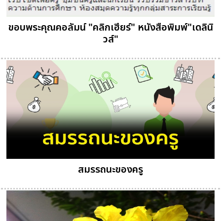
ขอบพระคุณคอลัมน์ "คลิกเฮียร์" หนังสือพิมพ์"เดลินิ
วส์"
สมรรถนะของครู