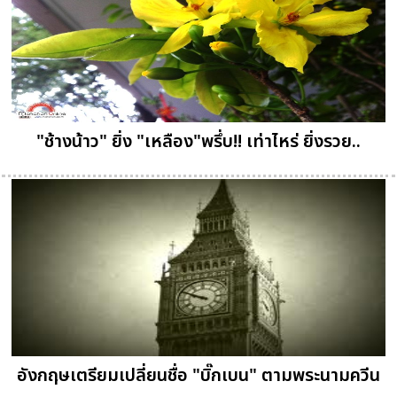
"ช้างน้าว" ยิ่ง "เหลือง"พรึ่บ!! เท่าไหร่ ยิ่งรวย..
อังกฤษเตรียมเปลี่ยนชื่อ "บิ๊กเบน" ตามพระนามควีน