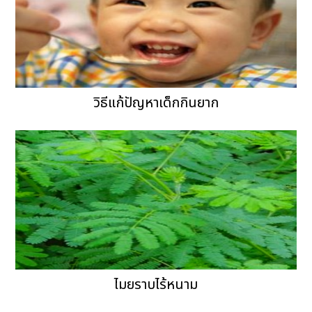
วิธีแก้ปัญหาเด็กกินยาก
ไมยราบไร้หนาม