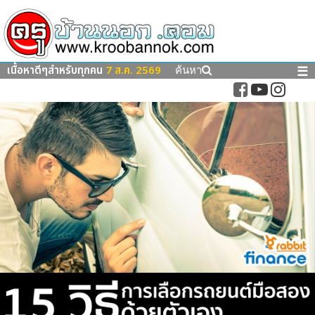
เนื้อหาดีๆสำหรับทุกคน
7 ส.ค. 2569
☰
ค้นหา