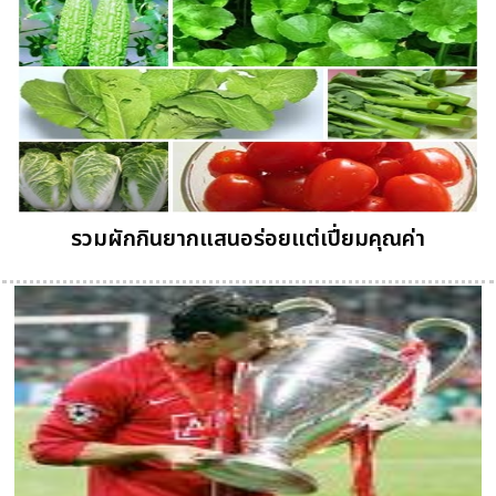
รวมผักกินยากแสนอร่อยแต่เปี่ยมคุณค่า