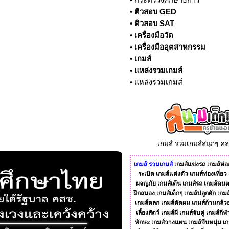
•
กระทรวงศึกษาธิการ
•
ติวสอบ GED
•
ติวสอบ SAT
•
เครื่องมือวัด
•
เครื่องมืออุตสาหกรรม
•
เกมส์
•
แหล่งรวมเกมส์
•
แหล่งรวมเกมส์
เกมส์ รวมเกมส์สนุกๆ ค
เกมส์
รวมเกมส์
เกมส์แข่งรถ
เกมส์ต่อส
ระเบิด
เกมส์แต่งตัว
เกมส์ท่องเที่ยว
ผจญภัย
เกมส์เต้น
เกมส์รถ
เกมส์ดนต
ฝึกสมอง
เกมส์เด็กๆ
เกมส์ปลูกผัก
เกมส
เกมส์ตลก
เกมส์ตัดผม
เกมส์ก้านกล้ว
เลี้ยงสัตว์
เกมส์ผี
เกมส์จับคู่
เกมส์กีฬ
ทักษะ
เกมส์วางแผน
เกมส์จีบหนุ่ม
เก