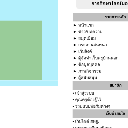
การศึกษาโลกใน
รายการหลัก
►
หน้าแรก
►
ข่าว/บทความ
►
สมุดเยี่ยม
►
กระดานสนทนา
►
เว็บลิงค์
►
ผู้จัดทำเว็บครูบ้านนอก
►
ข้อมูลบุคคล
►
ภาพกิจกรรม
►
ผู้สนับสนุน
สมาชิก
•
เข้าสู่ระบบ
•
คุณครูต้องรู้ไว้
•
รวมแบบฟอร์มต่างๆ
เว็บน่าสนใจ
•
เว็บไซต์ สพฐ.