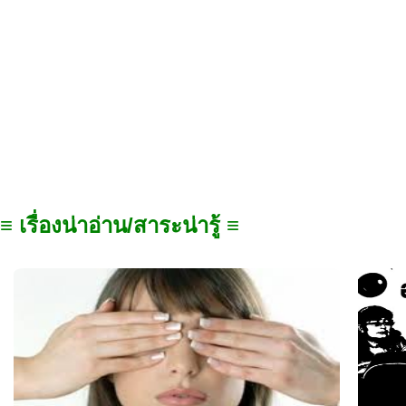
≡ เรื่องน่าอ่าน/สาระน่ารู้ ≡