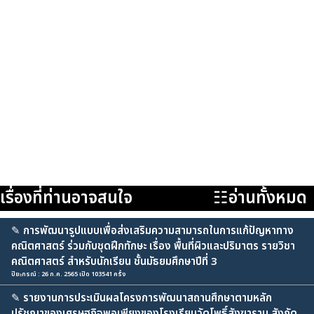
เรื่องที่ท่านอาจสนใจ
☷อ่านทั้งหมด
✎
การพัฒนารูปแบบเพื่อส่งเสริมความสามารถในการแก้ปัญหาทาง
คณิตศาสตร์ ร่วมกับชุดฝึกทักษะ เรื่อง พื้นที่ผิวและปริมาตร รายวิชา
คณิตศาสตร์ สำหรับนักเรียน ชั้นมัธยมศึกษาปีที่ 3
ปิยะกรณ์ : 26 ก.ค. 2565 เปิด 103541 ครั้ง
✎
รายงานการประเมินผลโครงการพัฒนาสถานศึกษาตามหลัก
ปรัชญาของเศรษฐกิจพอเพียงของโรงเรียนวัดโพธิ์สังฆาราม สังกัด