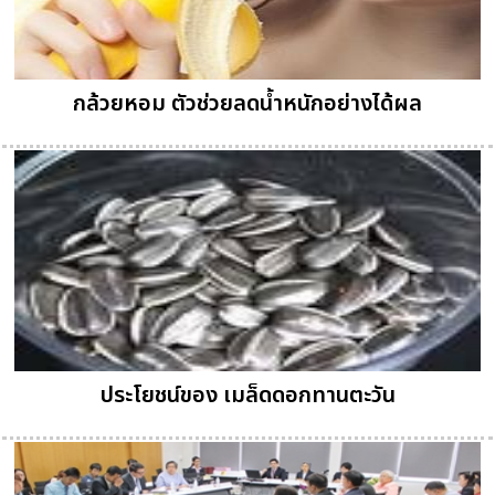
กล้วยหอม ตัวช่วยลดน้ำหนักอย่างได้ผล
ประโยชน์ของ เมล็ดดอกทานตะวัน