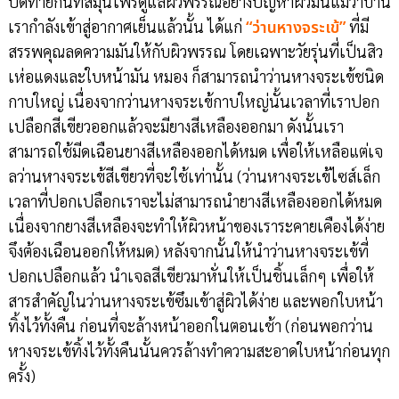
ปิดท้ายกันที่สมุนไพรดูแลผิวพรรณอย่างปัญหาผิวมันแม้ว่าบ้าน
เรากำลังเข้าสู่อากาศเย็นแล้วนั้น ได้แก่
“ว่านหางจระเข้”
ที่มี
สรรพคุณลดความมันให้กับผิวพรรณ โดยเฉพาะวัยรุ่นที่เป็นสิว
เห่อแดงและใบหน้ามัน หมอง ก็สามารถนำว่านหางจระเข้ชนิด
กาบใหญ่ เนื่องจากว่านหางจระเข้กาบใหญ่นั้นเวลาที่เราปอก
เปลือกสีเขียวออกแล้วจะมียางสีเหลืองออกมา ดังนั้นเรา
สามารถใช้มีดเฉือนยางสีเหลืองออกได้หมด เพื่อให้เหลือแต่เจ
ลว่านหางจระเข้สีเขียวที่จะใช้เท่านั้น (ว่านหางจระเข้ไซส์เล็ก
เวลาที่ปอกเปลือกเราจะไม่สามารถนำยางสีเหลืองออกได้หมด
เนื่องจากยางสีเหลืองจะทำให้ผิวหน้าของเราระคายเคืองได้ง่าย
จึงต้องเฉือนออกให้หมด) หลังจากนั้นให้นำว่านหางจระเข้ที่
ปอกเปลือกแล้ว นำเจลสีเขียวมาหั่นให้เป็นชิ้นเล็กๆ เพื่อให้
สารสำคัญในว่านหางจระเข้ซึมเข้าสู่ผิวได้ง่าย และพอกใบหน้า
ทิ้งไว้ทั้งคืน ก่อนที่จะล้างหน้าออกในตอนเช้า (ก่อนพอกว่าน
หางจระเข้ทิ้งไว้ทั้งคืนนั้นควรล้างทำความสะอาดใบหน้าก่อนทุก
ครั้ง)