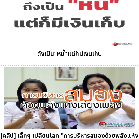
ถึงเป็น"หนี้"แต่ก็มีเงินเก็บ
[คลิป] เล็กๆ เปลี่ยนโลก "การบริหารสมองด้วยพลังแห่ง