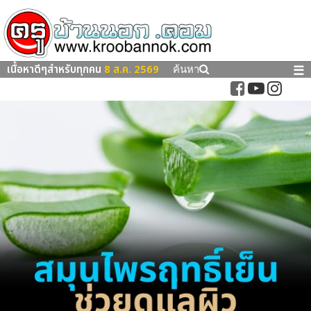
เนื้อหาดีๆสำหรับทุกคน
8 ส.ค. 2569
☰
ค้นหา