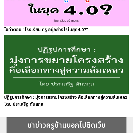
ไขคำตอบ "โรงเรียน ครู อยู่อย่างไรในยุค4.0?"
ปฏิรูปการศึกษา : มุ่งการขยายโครงสร้าง คือเลือกทางสู่ความล้มเหลว
โดย ประเสริฐ ตันสกุล
นำข่าวครูบ้านนอกไปติดเว็บ