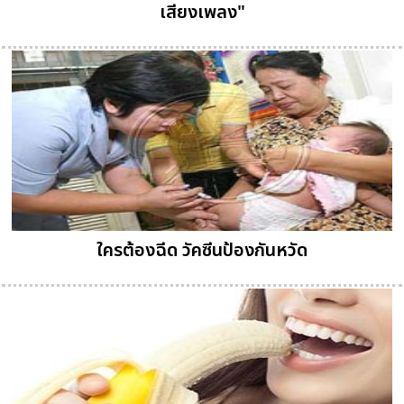
เสียงเพลง"
ใครต้องฉีด วัคซีนป้องกันหวัด