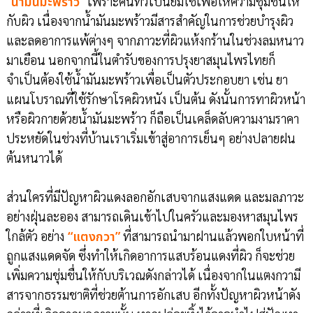
“น้ำมันมะพร้าว”
เพราะคนทั่วไปนิยมใช้เพื่อให้ความชุ่มชื่นให้
กับผิว เนื่องจากน้ำมันมะพร้าวมีสารสำคัญในการช่วยบำรุงผิว
และลดอาการแพ้ต่างๆ จากภาวะที่ผิวแห้งกร้านในช่วงลมหนาว
มาเยือน นอกจากนี้ในตำรับของการปรุงยาสมุนไพรไทยก็
จำเป็นต้องใช้น้ำมันมะพร้าวเพื่อเป็นตัวประกอบยา เช่น ยา
แผนโบราณที่ใช้รักษาโรคผิวหนัง เป็นต้น ดังนั้นการทาผิวหน้า
หรือผิวกายด้วยน้ำมันมะพร้าว ก็ถือเป็นเคล็ดลับความงามราคา
ประหยัดในช่วงที่บ้านเราเริ่มเข้าสู่อาการเย็นๆ อย่างปลายฝน
ต้นหนาวได้
ส่วนใครที่มีปัญหาผิวแดงลอกอักเสบจากแสงแดด และมลภาวะ
อย่างฝุ่นละออง สามารถเดินเข้าไปในครัวและมองหาสมุนไพร
ใกล้ตัว อย่าง
“แตงกวา”
ที่สามารถนำมาฝานแล้วพอกใบหน้าที่
ถูกแสงแดดจัด ซึ่งทำให้เกิดอาการแสบร้อนแดงที่ผิว ก็จะช่วย
เพิ่มความชุ่มชื่นให้กับบริเวณดังกล่าวได้ เนื่องจากในแตงกวามี
สารจากธรรมชาติที่ช่วยต้านการอักเสบ อีกทั้งปัญหาผิวหน้าดัง