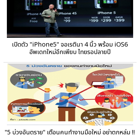
เปิดตัว "iPhone5" จอเรตินา 4 นิ้ว พร้อม iOS6
อัพเดทใหม่อีกเพียบ ไทยรอปลายปี
"5 บ่วงอันตราย" เตือนคนทำงานมือใหม่ อย่าตกหล่ม !!