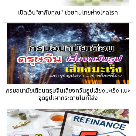
เปิดเว็บ"ยากับคุณ" ช่วยคนไทยห่างไกลโรค
กรมอนามัยเตือนตรุษจีนเลี่ยงควันธูปเสี่ยงมะเร็ง แนะ
จุดธูปเผากระดาษในที่โล่ง