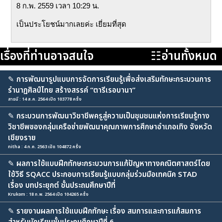
8 ก.พ. 2559 เวลา 10:29 น.
เป็นประโยชน์มากเลยค่ะ เยี่ยมที่สุด
เรื่องที่ท่านอาจสนใจ
☷อ่านทั้งหมด
✎
การพัฒนารูปแบบการจัดการเรียนรู้เพื่อส่งเสริมทักษะกระบวนการ
รำนาฏศิลป์ไทย สร้างสรรค์ “ตารีเรอบานา”
สาธนี : 14 ส.ค. 2564 เปิด 103778 ครั้ง
✎
กระบวนการพัฒนาวิชาชีพครูสู่ความเป็นชุมชนแห่งการเรียนรู้ทาง
วิชาชีพของกลุ่มเครือข่ายพัฒนาคุณภาพการศึกษาอำเภอเทิง จังหวัด
เชียงราย
nitha : 4 ก.ค. 2563 เปิด 104872 ครั้ง
✎
ผลการใช้แบบฝึกทักษะกระบวนการแก้ปัญหาทางคณิตศาสตร์โดย
ใช้วิธี SQACC ประกอบการเรียนรู้แบบกลุ่มร่วมมือเทคนิค STAD
เรื่อง บทประยุกต์ ชั้นประถมศึกษาปีที่
Krukom : 18 ก.พ. 2564 เปิด 104265 ครั้ง
✎
รายงานผลการใช้แบบฝึกทักษะ เรื่อง สมการและการแก้สมการ