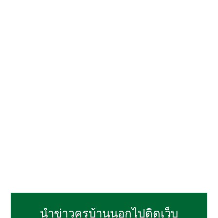
นำข่าวครูบ้านนอกไปติดเว็บ