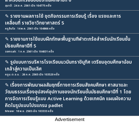
สำหรับนักเรียนชั้นประถมศึกษาปีที่ 6
สุมาลี : 24 ส.ค. 2561 เปิด 104775 ครั้ง
✎
รายงานผลการใช้ ชุดกิจกรรมการเรียนรู้ เรื่อง แรงและการ
เคลื่อนที่ รายวิชาวิทยาศาสตร์ 5
ครูส้มโอ : 14 พ.ค. 2561 เปิด 104866 ครั้ง
✎
รายงานการใช้แบบฝึกทักษะพื้นฐานกีฬาตะกร้อสำหรับนักเรียนชั้น
มัธยมศึกษาปีที่ 5
somsak : 1 ก.ค. 2561 เปิด 104831 ครั้ง
✎
รูปแบบการบริหารโรงเรียนนวมินทราชินูทิศ เตรียมอุดมศึกษาน้อม
เกล้าสู่ความเป็นเลิศ
ครูน.ต.อ.น. : 26 ก.ค. 2565 เปิด 103520 ครั้ง
✎
เรื่องการพัฒนาผลสัมฤทธิ์ทางการเรียนสังคมศึกษา ศาสนาและ
วัฒนธรรมเรื่องอุปสงค์อุปทานของนักเรียนชั้นมัธยมศึกษาปีที่ 1 โดย
การจัดการเรียนรู้แบบ Active Learning ด้วยเทคนิค แผนผังความ
คิดในรูปแบบโปรแกรม padlet
Meaw : 18 พ.ย. 2565 เปิด 103333 ครั้ง
Advertisement