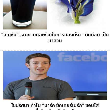
"อัญชัน"..ผมงามและช่วยในการมองเห็น - ดินดีสม เป็น
นาสวน
ไขปริศนา ทำไม "มาร์ค ซัคเคอร์เบิร์ก" ชอบใส่