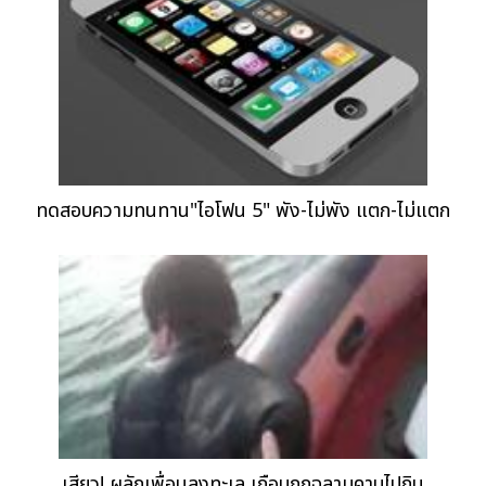
ทดสอบความทนทาน"ไอโฟน 5" พัง-ไม่พัง แตก-ไม่แตก
เสียว! ผลักเพื่อนลงทะเล เกือบถูกฉลามคาบไปกิน