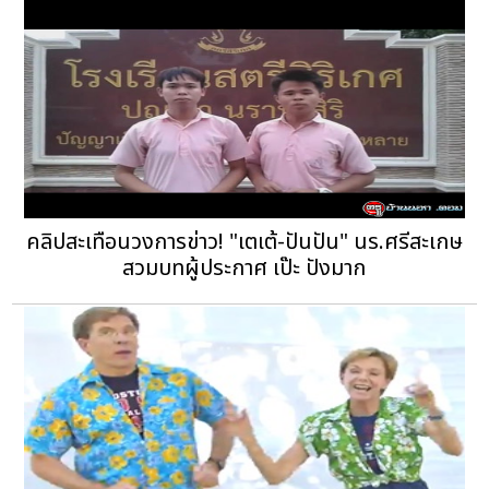
คลิปสะเทือนวงการข่าว! "เตเต้-ปันปัน" นร.ศรีสะเกษ
สวมบทผู้ประกาศ เป๊ะ ปังมาก