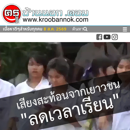
เนื้อหาดีๆสำหรับทุกคน
8 ส.ค. 2569
☰
ค้นหา