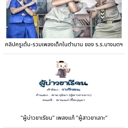
คลิปครูเต้น-รวมเพลงเด็กในตำนาน ของ ร.ร.บางมดฯ
"ผู้บ่าวขาเรียน" เพลงแก้ "ผู้สาวขาเลาะ"