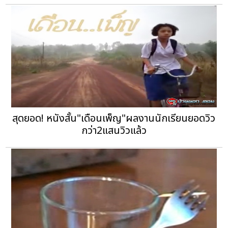
สุดยอด! หนังสั้น"เดือนเพ็ญ"ผลงานนักเรียนยอดวิว
กว่า2แสนวิวแล้ว