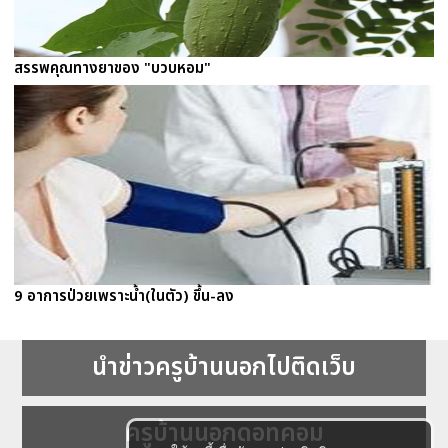
สรรพคุณทางยาของ "บวบหอม"
9 อาการป่วยเพราะน้ำ(ในตัว) ขึ้น-ลง
นำข่าวครูบ้านนอกไปติดเว็บ
ครูบ้านนอกดอทคอม