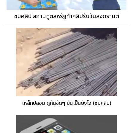
ชมคลิป สถานทูตสหรัฐทำคลิปรับวันสงกรานต์
เหล็กปลอม ดูกันชัดๆ มันเป็นยังไง (ชมคลิป)