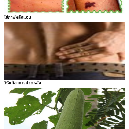
ไข้กาฬหลังแอ่น
วิธีแก้อาการปวดหลัง