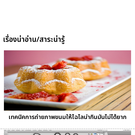
เรื่องน่าอ่าน/สาระน่ารู้
เทคนิคการถ่ายภาพขนมให้ไฉไลน่ากินมันไม่ได้ยาก