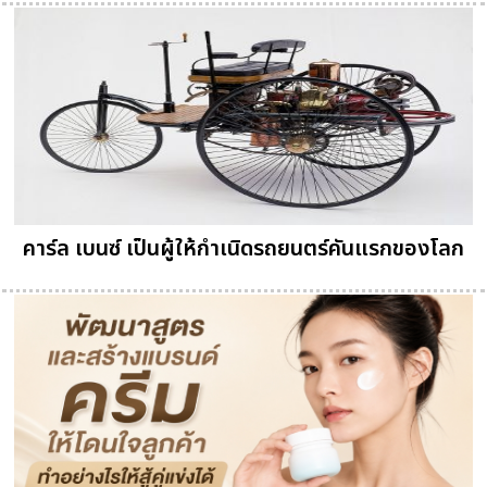
คาร์ล เบนซ์ เป็นผู้ให้กำเนิดรถยนตร์คันแรกของโลก