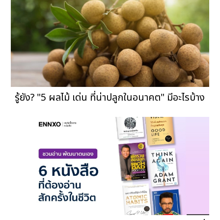
รู้ยัง? "5 ผลไม้ เด่น ที่น่าปลูกในอนาคต" มีอะไรบ้าง