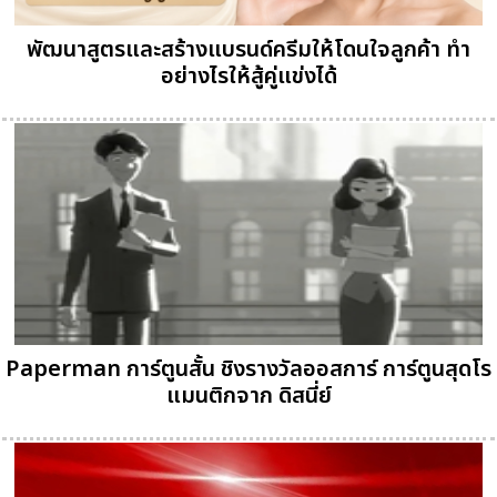
พัฒนาสูตรและสร้างแบรนด์ครีมให้โดนใจลูกค้า ทำ
อย่างไรให้สู้คู่แข่งได้
Paperman การ์ตูนสั้น ชิงรางวัลออสการ์ การ์ตูนสุดโร
แมนติกจาก ดิสนี่ย์