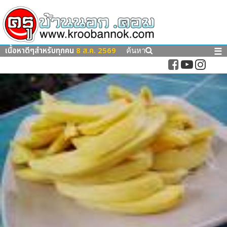
เนื้อหาดีๆสำหรับทุกคน
8 ส.ค. 2569
☰
ค้นหา