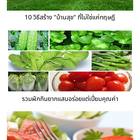
10 วิธีสร้าง "บ้านสุข" ที่ไม่ใช่แค่ทฤษฎี
รวมผักกินยากแสนอร่อยแต่เปี่ยมคุณค่า