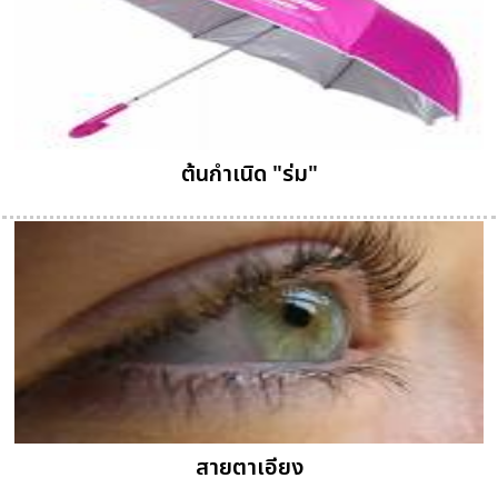
ต้นกำเนิด "ร่ม"
สายตาเอียง