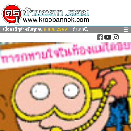
เนื้อหาดีๆสำหรับทุกคน
9 ส.ค. 2569
☰
ค้นหา