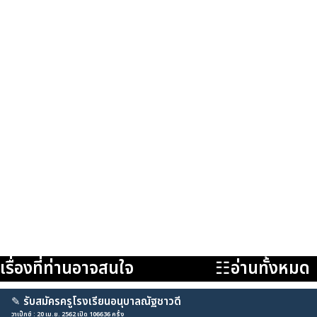
เรื่องที่ท่านอาจสนใจ
☷อ่านทั้งหมด
✎
รับสมัครครูโรงเรียนอนุบาลณัฐชาวดี
วาเป็กซ์ : 20 เม.ย. 2562 เปิด 106636 ครั้ง