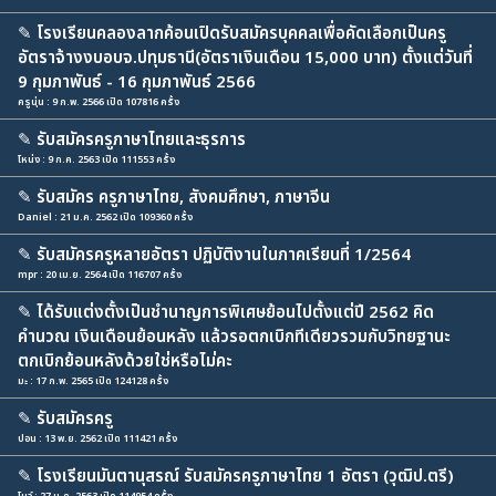
✎
โรงเรียนคลองลากค้อนเปิดรับสมัครบุคคลเพื่อคัดเลือกเป็นครู
อัตราจ้างงบอบจ.ปทุมธานี(อัตราเงินเดือน 15,000 บาท) ตั้งแต่วันที่
9 กุมภาพันธ์ - 16 กุมภาพันธ์ 2566
ครูนุ่น : 9 ก.พ. 2566 เปิด 107816 ครั้ง
✎
รับสมัครครูภาษาไทยและธุรการ
โหน่ง : 9 ก.ค. 2563 เปิด 111553 ครั้ง
✎
รับสมัคร ครูภาษาไทย, สังคมศึกษา, ภาษาจีน
Daniel : 21 ม.ค. 2562 เปิด 109360 ครั้ง
✎
รับสมัครครูหลายอัตรา ปฏิบัติงานในภาคเรียนที่ 1/2564
mpr : 20 เม.ย. 2564 เปิด 116707 ครั้ง
✎
ได้รับแต่งตั้งเป็นชำนาญการพิเศษย้อนไปตั้งแต่ปี 2562 คิด
คำนวณ เงินเดือนย้อนหลัง แล้วรอตกเบิกทีเดียวรวมกับวิทยฐานะ
ตกเบิกย้อนหลังด้วยใช่หรือไม่คะ
มะ : 17 ก.พ. 2565 เปิด 124128 ครั้ง
✎
รับสมัครครู
ปอน : 13 พ.ย. 2562 เปิด 111421 ครั้ง
✎
โรงเรียนมันตานุสรณ์ รับสมัครครูภาษาไทย 1 อัตรา (วุฒิป.ตรี)