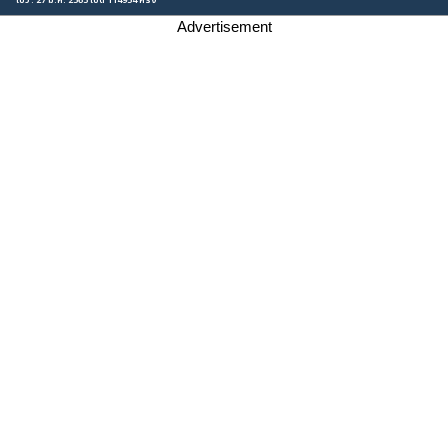
โบว์ : 27 ม.ค. 2563 เปิด 114954 ครั้ง
Advertisement