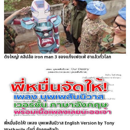
ดังใหญ่! คลิปล้อ iron man 3 ของแก๊งเฟดเฟ่ ฮาแล้วทั่วโลก
พี่หมื่นจัดให้! เพลง บุพเพสันนิวาส English Version by Tony
Wathasilp (โทนี่ อังกฤษศิลป์)