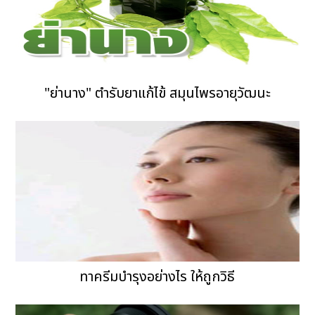
"ย่านาง" ตำรับยาแก้ไข้ สมุนไพรอายุวัฒนะ
ทาครีมบำรุงอย่างไร ให้ถูกวิธี