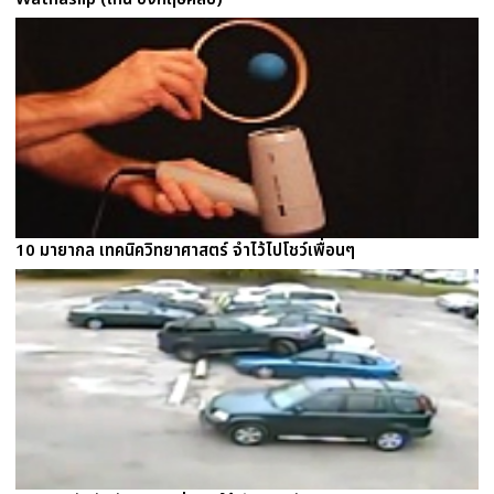
10 มายากล เทคนิควิทยาศาสตร์ จำไว้ไปโชว์เพื่อนๆ