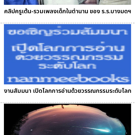
คลิปครูเต้น-รวมเพลงเด็กในตำนาน ของ ร.ร.บางมดฯ
งานสัมมนา เปิดโลกการอ่านด้วยวรรณกรรมระดับโลก