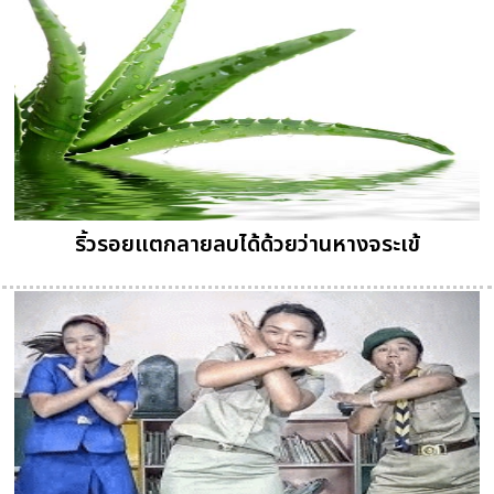
ริ้วรอยแตกลายลบได้ด้วยว่านหางจระเข้