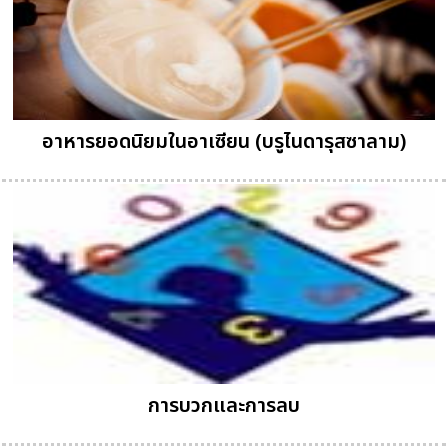
อาหารยอดนิยมในอาเซียน (บรูไนดารุสซาลาม)
การบวกและการลบ