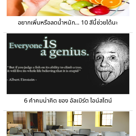
อยากเพิ่มหรือลดน้ำหนัก... 10 สีนี้ช่วยได้นะ
6 คำคมน่าคิด ของ อัลเบิร์ต ไอน์สไตน์