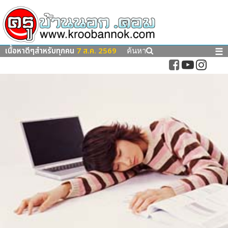
เนื้อหาดีๆสำหรับทุกคน
7 ส.ค. 2569
☰
ค้นหา