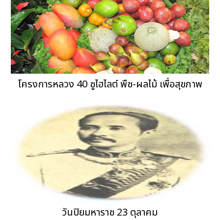
โครงการหลวง 40 ชูไฮไลต์ พืช-ผลไม้ เพื่อสุขภาพ
วันปิยมหาราช 23 ตุลาคม