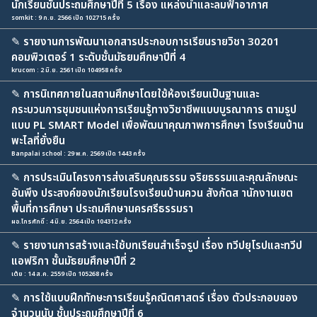
นักเรียนชั้นประถมศึกษาปีที่ 5 เรื่อง แหล่งน้ำและลมฟ้าอากาศ
somkit : 9 ก.ย. 2566 เปิด 102715 ครั้ง
✎
รายงานการพัฒนาเอกสารประกอบการเรียนรายวิชา 30201
คอมพิวเตอร์ 1 ระดับชั้นมัธยมศึกษาปีที่ 4
krucom : 2 มิ.ย. 2561 เปิด 104958 ครั้ง
✎
การนิเทศภายในสถานศึกษาโดยใช้ห้องเรียนเป็นฐานและ
กระบวนการชุมชนแห่งการเรียนรู้ทางวิชาชีพแบบบูรณาการ ตามรูป
แบบ PL SMART Model เพื่อพัฒนาคุณภาพการศึกษา โรงเรียนบ้าน
พะไลที่ยั่งยืน
Banpalai school : 29 พ.ค. 2569 เปิด 1443 ครั้ง
✎
การประเมินโครงการส่งเสริมคุณธรรม จริยธรรมและคุณลักษณะ
อันพึง ประสงค์ของนักเรียนโรงเรียนบ้านควน สังกัดส านักงานเขต
พื้นที่การศึกษา ประถมศึกษานครศรีธรรมรา
ผอ.ไกรศักดิ์ : 4 มิ.ย. 2564 เปิด 104312 ครั้ง
✎
รายงานการสร้างและใช้บทเรียนสำเร็จรูป เรื่อง ทวีปยุโรปและทวีป
แอฟริกา ชั้นมัธยมศึกษาปีที่ 2
เต้ย : 14 ส.ค. 2559 เปิด 105268 ครั้ง
✎
การใช้แบบฝึกทักษะการเรียนรู้คณิตศาสตร์ เรื่อง ตัวประกอบของ
จำนวนนับ ชั้นประถมศึกษาปีที่ 6