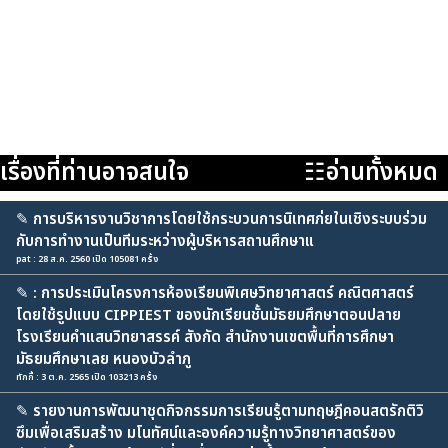
เรื่องที่ท่านอาจสนใจ
☷อ่านทั้งหมด
✎
การบริหารงานวิชาการโดยใช้กระบวนการนิเทศภ่ยในเชิงระบบร่วม
กับการทำงานเป็นทีมระหว่างผู้บริหารสถานศึกษาแ
pat : 28 ส.ค. 2560 เปิด 105081 ครั้ง
✎
: การประเมินโครงการห้องเรียนพิเศษวิทยาศาสตร์ คณิตศาสตร์
โดยใช้รูปแบบ CIPPIEST ของนักเรียนชั้นมัธยมศึกษาตอนปลาย
โรงเรียนคำแสนวิทยาสรรค์ สังกัด สำนักงานเขตพื้นที่การศึกษา
มัธยมศึกษาเลย หนองบัวลำภู
ทักกี้ : 3 ต.ค. 2565 เปิด 103213 ครั้ง
✎
รายงานการพัฒนาชุดกิจกรรมการเรียนรู้ตามทฤษฎีคอนสตรักติวิ
ซึมเพื่อเสริมสร้าง มโนทัศน์และองค์ความรู้ทางวิทยาศาสตร์ของ