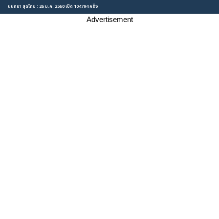
นนทยา สุดไทย : 26 ม.ค. 2560 เปิด 104794 ครั้ง
Advertisement