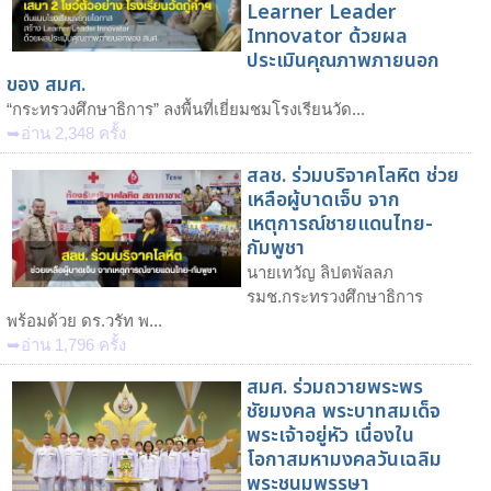
Learner Leader
Innovator ด้วยผล
ประเมินคุณภาพภายนอก
ของ สมศ.
“กระทรวงศึกษาธิการ” ลงพื้นที่เยี่ยมชมโรงเรียนวัด...
➥อ่าน 2,348 ครั้ง
สลช. ร่วมบริจาคโลหิต ช่วย
เหลือผู้บาดเจ็บ จาก
เหตุการณ์ชายแดนไทย-
กัมพูชา
นายเทวัญ ลิปตพัลลภ
รมช.กระทรวงศึกษาธิการ
พร้อมด้วย ดร.วรัท พ...
➥อ่าน 1,796 ครั้ง
สมศ. ร่วมถวายพระพร
ชัยมงคล พระบาทสมเด็จ
พระเจ้าอยู่หัว เนื่องใน
โอกาสมหามงคลวันเฉลิม
พระชนมพรรษา