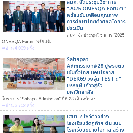
สมศ. จัดประชุมวิชาการ
"2025 ONESQA Forum"
พร้อมขับเคลื่อนคุณภาพ
การศึกษาไทยด้วยกลไกการ
ประเมิน
สมศ. จัดประชุมวิชาการ “2025
ONESQA Forum”พร้อมขั...
➥อ่าน 4,009 ครั้ง
Sahapat
Admission#28 ปูพรมติว
เข้มทั่วไทย มอบโอกาส
"DEK69 วัยรุ่น TEST ดี"
บรรลุฝันก้าวสู่รั้ว
มหาวิทยาลัย
โครงการ “Sahapat Admission” ปีที่ 28 เดินหน้าส่ง...
➥อ่าน 3,752 ครั้ง
เสมา 2 โชว์ตัวอย่าง
โรงเรียนวัดกู่คำฯ ต้นแบบ
โรงเรียนขยายโอกาส สร้าง