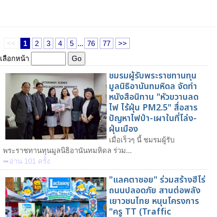
<<
1
2
3
4
5
...
76
77
>>
เลือกหน้า
ชมรมผู้รับพระราชทานทุน
มูลนิธิอานันทมหิดล จัดทำ
หนังสือนิทาน "หัวขวานลด
ไฟ ไร้ฝุ่น PM2.5" สื่อสาร
ปัญหาไฟป่า-เผาในที่โล่ง-
ฝุ่นเมือง
เมื่อเร็วๆ นี้ ชมรมผู้รับ
พระราชทานทุนมูลนิธิอานันทมหิดล ร่วม...
➥อ่าน 101 ครั้ง
"แลคตาซอย" ร่วมสร้างฮีโร่
ถนนปลอดภัย สานต่อพลัง
เยาวชนไทย หนุนโครงการ
"ครู TT (Traffic