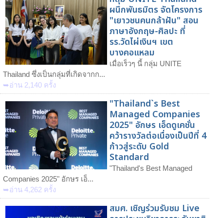
ผนึกพันธมิตร จัดโครงการ
"เยาวชนคนกล้าฝัน" สอน
ภาษาอังกฤษ-ศิลปะ ที่
รร.วัดไผ่เงินฯ เขต
บางคอแหลม
เมื่อเร็วๆ นี้ กลุ่ม UNITE
Thailand ซึ่งเป็นกลุ่มที่เกิดจากก...
➥อ่าน 2,140 ครั้ง
"Thailand`s Best
Managed Companies
2025" อักษร เอ็ดดูเคชั่น
คว้ารางวัลต่อเนื่องเป็นปีที่ 4
ก้าวสู่ระดับ Gold
Standard
"Thailand's Best Managed
Companies 2025" อักษร เอ็...
➥อ่าน 4,262 ครั้ง
สมศ. เชิญร่วมรับชม Live