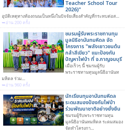
Teacher School Tour
2026)"
อุบัติเหตุทางท้องถนนเป็นหนึ่งในปัจจัยเสี่ยงสำคัญที่กระทบต่อส...
➥อ่าน 200 ครั้ง
ชมรมผู้รับพระราชทานทุน
มูลนิธิอานันทมหิดล จัด
โครงการ "พลังเยาวชนต้น
กล้าสีเขียว" แนะป้องกัน
ปัญหาไฟป่า ที่ จ.กาญจนบุรี
เมื่อเร็วๆ นี้ ชมรมผู้รับ
พระราชทานทุนมูลนิธิอานันท
มหิดล ร่วม...
➥อ่าน 960 ครั้ง
นักเรียนทุนอานันทมหิดล
ระดมสมองป้องกันไฟป่า
ร่วมพัฒนาชาติอย่างยั่งยืน
ชมรมผู้รับพระราชทานทุน
มูลนิธิอานันทมหิดล ระดมสมอง
จัดทำโครงกา...