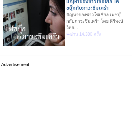
ปัญหาของชาวโซเชียล เฟ
ซบุ๊กกับภาวะซึมเศร้า
ปัญหาของชาวโซเชียล เฟซบุ๊
กกับภาวะซึมเศร้า โดย ศิริพงษ์
วิทย...
➥อ่าน 14,380 ครั้ง
Advertisement