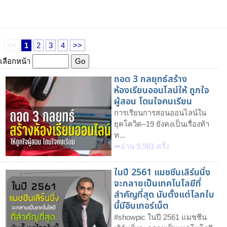
<<
1
2
3
4
>>
เลือกหน้า
ถอด 3 กลยุทธ์สร้าง
ห้องเรียนออนไลน์ให้ ถูกใจ
ผู้สอน โดนใจคนเรียน
การเรียนการสอนออนไลน์ใน
ยุคโควิด–19 ยังคงเป็นเรื่องท้า
ท...
➥อ่าน 9,981 ครั้ง
ในปี 2561 แมชชีนเลิร์นนิ่ง
จะกลายเป็นเทคโนโลยีที่
สำคัญที่สุด นับตั้งแต่โลกใบ
นี้มีอินเทอร์เน็ต
#showpic ในปี 2561 แมชชีน