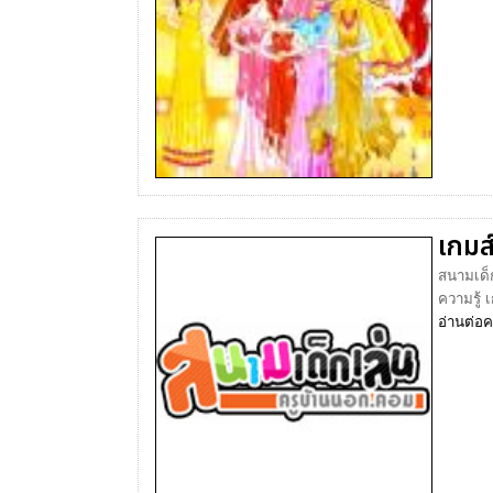
เกมส
สนามเด็
ความรู้
อ่านต่อ
ค