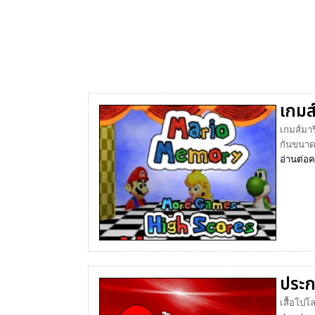
เกมส
เกมส์มา
กันขนาดไ
อ่านต่อ
ค
ประ
เสื้อโปโ