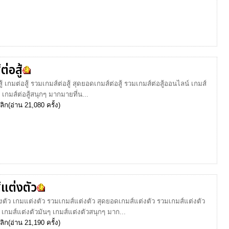
ต่อสู้
สู้ เกมต่อสู้ รวมเกมส์ต่อสู้ สุดยอดเกมส์ต่อสู้ รวมเกมส์ต่อสู้ออนไลน์ เกมส์
ๆ เกมส์ต่อสู้สนุกๆ มากมายที่น...
ลิก
(อ่าน 21,080 ครั้ง)
์แต่งตัว
งตัว เกมแต่งตัว รวมเกมส์แต่งตัว สุดยอดเกมส์แต่งตัว รวมเกมส์แต่งตัว
เกมส์แต่งตัวมันๆ เกมส์แต่งตัวสนุกๆ มาก...
ลิก
(อ่าน 21,190 ครั้ง)