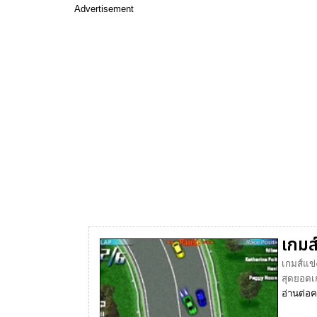
Advertisement
เกมส
เกมส์แข
สุดยอดเ
อ่านต่อ
ค