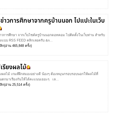
นำข่าวการศึกษาจากครูบ้านนอก ไปแปะในเว็บ
่าวการศึกษา จากเว็บไซต์ครูบ้านนอกดอทคอม ไปติดตั้งในเว็บท่าน สำหรับ
ั้งแบบ RSS FEED คลิกเลยครับ &n...
ลิก
(อ่าน 465,848 ครั้ง)
์เรียงผลไม้
ยงผลไม้ เกมส์ฝึกสมองอย่างดี น้องๆ ต้องหมุนกรอบรอบนอกให้ผลไม้ที่
ันตกมาเรียงกันให้ได้คะแนนเยอะๆ เล...
ลิก
(อ่าน 25,514 ครั้ง)