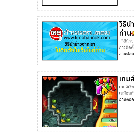
วิธี
ท่าน
วิธีนำข
การติดต
อ่านต่อ
ค
เกมส
เกมส์เรี
เหมือนก
อ่านต่อ
ค