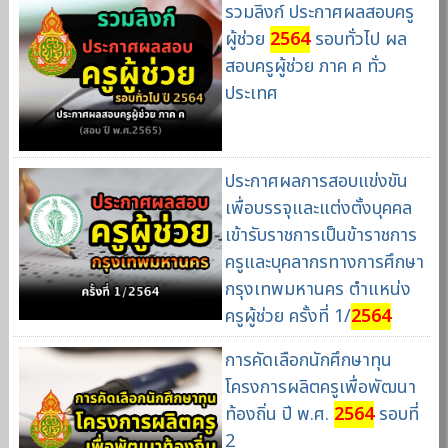
รวมลิงก์ ประกาศผลสอบครู
ผู้ช่วย
2564
รอบทั่วไป ผล
สอบครูผู้ช่วย ภาค ค ทั่ว
ประเทศ
ประกาศผลการสอบแข่งขัน
เพื่อบรรจุและแต่งตั้งบุคคล
เข้ารับราชการเป็นข้าราชการ
ครูและบุคลากรทางการศึกษา
กรุงเทพมหานคร ตำแหน่ง
ครูผู้ช่วย ครั้งที่ 1/
2564
การคัดเลือกนักศึกษาทุน
โครงการผลิตครูเพื่อพัฒนา
ท้องถิ่น ปี พ.ศ.
2564
รอบที่
2