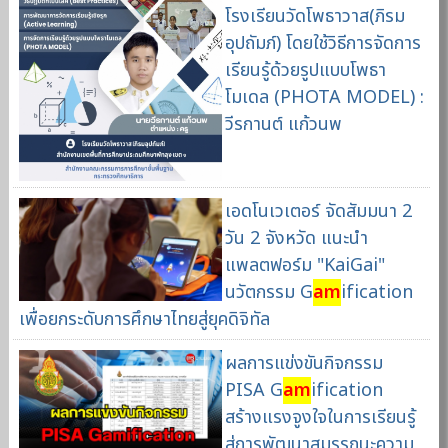
โรงเรียนวัดโพธาวาส(ภิรม
อุปถัมภ์) โดยใช้วิธีการจัดการ
เรียนรู้ด้วยรูปแบบโพธา
โมเดล (PHOTA MODEL) :
วีรกานต์ แก้วนพ
เอดโนเวเตอร์ จัดสัมมนา 2
วัน 2 จังหวัด แนะนำ
แพลตฟอร์ม "KaiGai"
นวัตกรรม G
am
ification
เพื่อยกระดับการศึกษาไทยสู่ยุคดิจิทัล
ผลการแข่งขันกิจกรรม
PISA G
am
ification
สร้างแรงจูงใจในการเรียนรู้
สู่การพัฒนาสมรรถนะความ