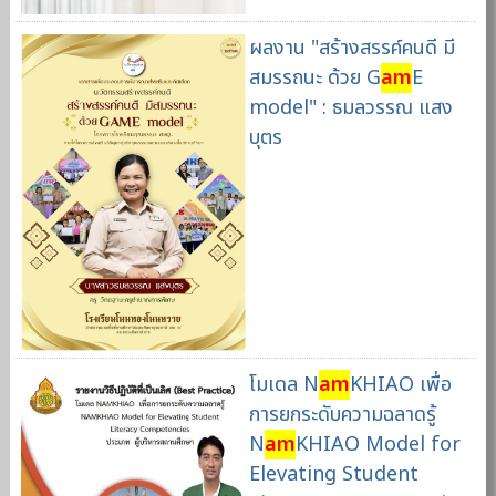
ผลงาน "สร้างสรรค์คนดี มี
สมรรถนะ ด้วย G
am
E
model" : ธมลวรรณ แสง
บุตร
โมเดล N
am
KHIAO เพื่อ
การยกระดับความฉลาดรู้
N
am
KHIAO Model for
Elevating Student