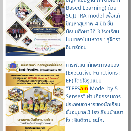
ปัญหาเป็นฐาน (Problem
Based Learning) ด้วย
SUJITRA model เพื่อแก้
ปัญหาสุขภาพ 4 มิติ ชั้น
มัธยมศึกษาปีที่ 3 โรงเรียน
โนนทองโนนหวาย : สุจิตรา
อินทร์อ่อน
การพัฒนาทักษะทางสมอง
(Executive Functions :
EF) โดยใช้รูปแบบ
"TEES
am
Model by 5
Senses" ผ่านกิจกรรมการ
ประกอบอาหารของนักเรียน
ชั้นอนุบาล 3 โรงเรียนบ้านบา
โง : อิบตีซาม ยะโกะ