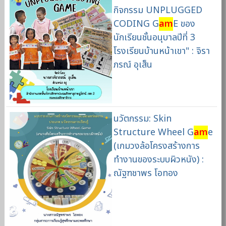
กิจกรรม UNPLUGGED
CODING G
am
E ของ
นักเรียนชั้นอนุบาลปีที่ 3
โรงเรียนบ้านหน้าเขา" : จิรา
ภรณ์ อุเส็น
นวัตกรรม: Skin
Structure Wheel G
am
e
(เกมวงล้อโครงสร้างการ
ทำงานของระบบผิวหนัง) :
ณัฐฑชาพร โอทอง