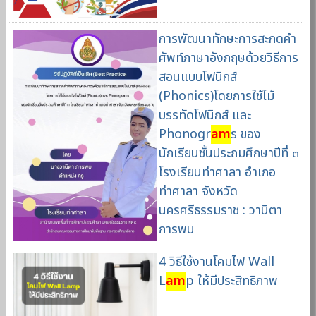
การพัฒนาทักษะการสะกดคำ
ศัพท์ภาษาอังกฤษด้วยวิธีการ
สอนแบบโฟนิกส์
(Phonics)โดยการใช้ไม้
บรรทัดโฟนิกส์ และ
Phonogr
am
s ของ
นักเรียนชั้นประถมศึกษาปีที่ ๓
โรงเรียนท่าศาลา อำเภอ
ท่าศาลา จังหวัด
นครศรีธรรมราช : วานิตา
ภารพบ
4 วิธีใช้งานโคมไฟ Wall
L
am
p ให้มีประสิทธิภาพ