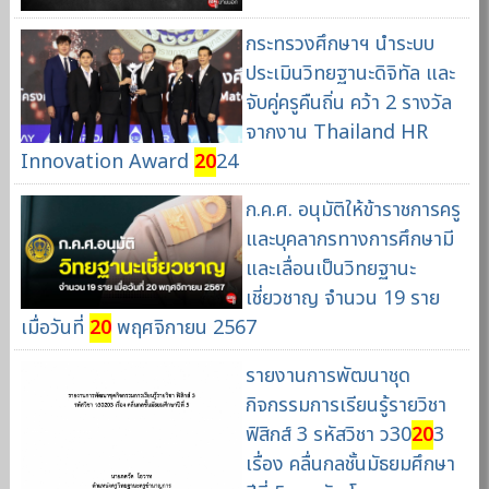
กระทรวงศึกษาฯ นำระบบ
ประเมินวิทยฐานะดิจิทัล และ
จับคู่ครูคืนถิ่น คว้า 2 รางวัล
จากงาน Thailand HR
Innovation Award
20
24
ก.ค.ศ. อนุมัติให้ข้าราชการครู
และบุคลากรทางการศึกษามี
และเลื่อนเป็นวิทยฐานะ
เชี่ยวชาญ จำนวน 19 ราย
เมื่อวันที่
20
พฤศจิกายน 2567
รายงานการพัฒนาชุด
กิจกรรมการเรียนรู้รายวิชา
ฟิสิกส์ 3 รหัสวิชา ว30
20
3
เรื่อง คลื่นกลชั้นมัธยมศึกษา