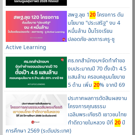
สพฐ.ลุย 1
20
โครงการ ดัน
นโยบาย "ประเสริฐ" งบ 4
หมื่นล้าน ปั้นโรงเรียน
ปลอดภัย-ลดภาระครู-ชู
Active Learning
ศธ.ถกสำนักงบฯจัดทำคำขอ
งบประมาณปี 70 ตั้งเป้า 4.5
แสนล้าน ครอบคลุมนโยบาย
5 ด้าน เพิ่ม
20
% จากปี 69
ประกาศผลการตัดสินผลงาน
โครงการคุณธรรม
เฉลิมพระเกียรติ เยาวชนไทย
ทำดีถวายในหลวง ปีที่
20
ปี
การศึกษา 2569 (ระดับประเทศ)