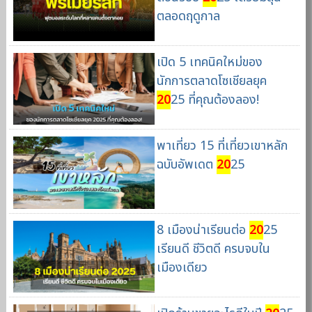
ตลอดฤดูกาล
เปิด 5 เทคนิคใหม่ของ
นักการตลาดโซเชียลยุค
20
25 ที่คุณต้องลอง!
พาเที่ยว 15 ที่เที่ยวเขาหลัก
ฉบับอัพเดต
20
25
8 เมืองน่าเรียนต่อ
20
25
เรียนดี ชีวิตดี ครบจบใน
เมืองเดียว