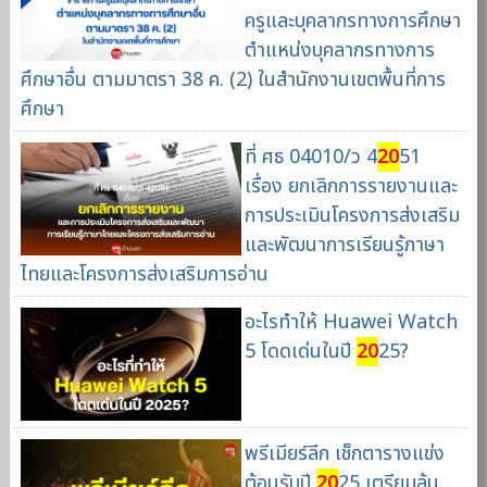
ครูและบุคลากรทางการศึกษา
ตำแหน่งบุคลากรทางการ
ศึกษาอื่น ตามมาตรา 38 ค. (2) ในสำนักงานเขตพื้นที่การ
ศึกษา
ที่ ศธ 04010/ว 4
20
51
เรื่อง ยกเลิกการรายงานและ
การประเมินโครงการส่งเสริม
และพัฒนาการเรียนรู้ภาษา
ไทยและโครงการส่งเสริมการอ่าน
อะไรทำให้ Huawei Watch
5 โดดเด่นในปี
20
25?
พรีเมียร์ลีก เช็กตารางแข่ง
ต้อนรับปี
20
25 เตรียมลุ้น