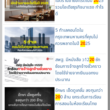
เปิดร้านขายอะไรดีในปี
20
25
รวมไอเดียธุรกิจมาแรง กำไร
ดี
5 ทำเลคอนโดใน
กรุงเทพมหานครที่คุณไม่
ควรพลาดในปี
20
25
สพฐ. มีหนังสือ ว12
20
ซัก
ซ้อมการจ้างลูกจ้างชั่วคราว
โดยใช้จ่ายจากเงินนอกงบ
ประมาณ
อักษร เอ็ดดูเคชั่น ลงทุนกว่า
20
0 ล้าน ยกระดับการเรียน
การสอนในห้องเรียนไทย