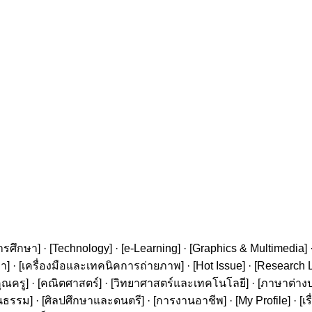
ารศึกษา
] · [
Technology
] · [
e-Learning
] · [
Graphics & Multimedia
] 
ษา
] · [
เครื่องมือและเทคนิคการถ่ายภาพ
] · [
Hot Issue
] · [
Research L
ุณครู
] · [
คณิตศาสตร์
] · [
วิทยาศาสตร์และเทคโนโลยี
] · [
ภาษาต่าง
นธรรม
] · [
ศิลปศึกษาและดนตรี
] · [
การงานอาชีพ
] · [
My Profile
] · [
เ