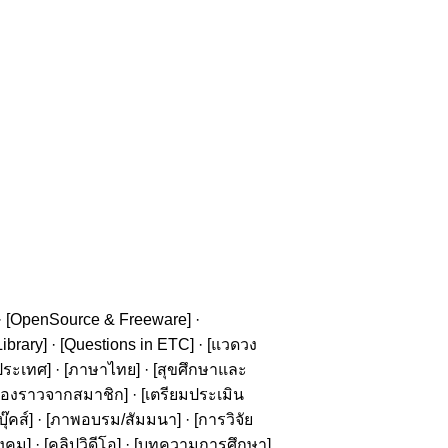
· [
OpenSource & Freeware
] ·
ibrary
] · [
Questions in ETC
] · [
แวดวง
ประเทศ
] · [
ภาษาไทย
] · [
สุขศึกษาและ
รื่องราวจากสมาชิก
] · [
เตรียมประเมิน
๊คส์
] · [
ภาพอบรม/สัมมนา
] · [
การวิจัย
ังคม
] · [
คลิปวิดีโอ
] · [
บทความการศึกษา
]