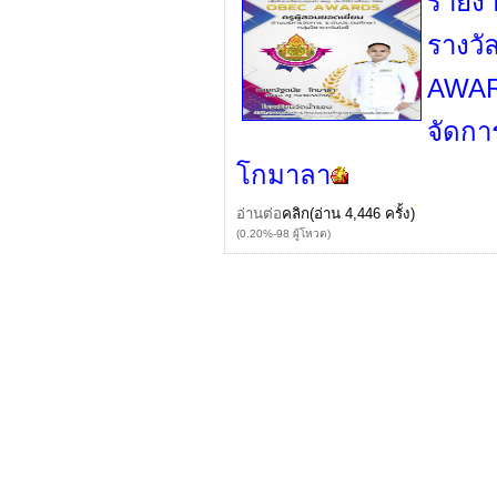
รายงา
รางวั
AWARD
จัดกา
โกมาลา
อ่านต่อ
คลิก
(อ่าน 4,446 ครั้ง)
(0.20%-98 ผู้โหวต)