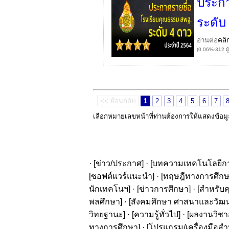
ประกา
ระดับ
อ่านต่อ
คลิ
(0.06%-312 ผู
<< ย้อนกลับ
1
2
3
4
5
6
7
เลือกหมายเลขหน้าที่ท่านต้องการให้แสดงข้อม
· [
ข่าว/ประกาศ
] · [
บทความเทคโนโลยีก
[
ซอฟต์แวร์แนะนำ
] · [
ทฤษฎีทางการศึก
นักเทคโนฯ
] · [
ข่าวการศึกษา
] · [
สำหรับค
พลศึกษา
] · [
สังคมศึกษา ศาสนาและวัฒ
วิทยฐานะ
] · [
ความรู้ทั่วไป
] · [
ผลงานวิชาก
ทางการศึกษา
] · [
โปรแกรม/เครื่องมือสำ