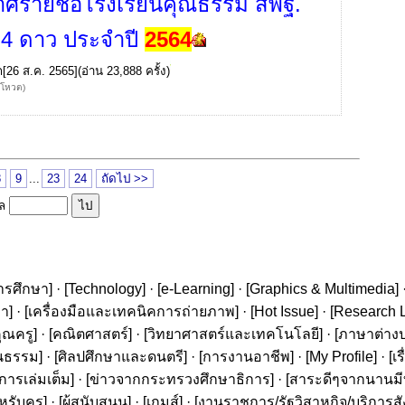
ศรายชื่อโรงเรียนคุณธรรม สพฐ.
 4 ดาว ประจำปี
2564
ก
[26 ส.ค. 2565](อ่าน 23,888 ครั้ง)
้โหวต)
8
9
...
23
24
ถัดไป >>
ูล
ารศึกษา
] · [
Technology
] · [
e-Learning
] · [
Graphics & Multimedia
] 
ษา
] · [
เครื่องมือและเทคนิคการถ่ายภาพ
] · [
Hot Issue
] · [
Research L
ุณครู
] · [
คณิตศาสตร์
] · [
วิทยาศาสตร์และเทคโนโลยี
] · [
ภาษาต่าง
นธรรม
] · [
ศิลปศึกษาและดนตรี
] · [
การงานอาชีพ
] · [
My Profile
] · [
เ
ารเล่มเต็ม
] · [
ข่าวจากกระทรวงศึกษาธิการ
] · [
สาระดีๆจากนานมีบุ
หรับครู
] · [
ผู้สนับสนุน
] · [
เกมส์
] · [
งานราชการ/รัฐวิสาหกิจ/บริการส