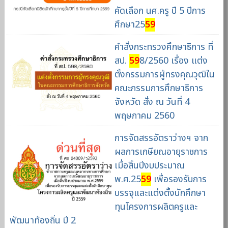
คัดเลือก นศ.ครู ปี 5 ปีการ
ศึกษา25
59
คำสั่งกระทรวงศึกษาธิการ ที่
สป.
59
8/2560 เรื่อง แต่ง
ตั้งกรรมการผู้ทรงคุณวุฒิใน
คณะกรรมการศึกษาธิการ
จังหวัด สั่ง ณ วันที่ 4
พฤษภาคม 2560
การจัดสรรอัตราว่างฯ จาก
ผลการเกษียณอายุราชการ
เมื่อสิ้นปีงบประมาณ
พ.ศ.25
59
เพื่อรองรับการ
บรรจุและแต่งตั้งนักศึกษา
ทุนโครงการผลิตครูและ
พัฒนาท้องถิ่น ปี 2