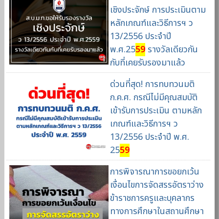
เชิงประจักษ์ การประเมินตาม
หลักเกณฑ์และวิธีการฯ ว
13/2556 ประจำปี
พ.ศ.25
59
รางวัลเดียวกัน
กับที่เคยรับรองมาแล้ว
ด่วนที่สุด! การทบทวนมติ
ก.ค.ศ. กรณีไม่มีคุณสมบัติ
เข้ารับการประเมิน ตามหลัก
เกณฑ์และวิธีการฯ ว
13/2556 ประจำปี พ.ศ.
25
59
การพิจารณาการขอยกเว้น
เงื่อนไขการจัดสรรอัตราว่าง
ข้าราชการครูและบุคลากร
ทางการศึกษาในสถานศึกษา