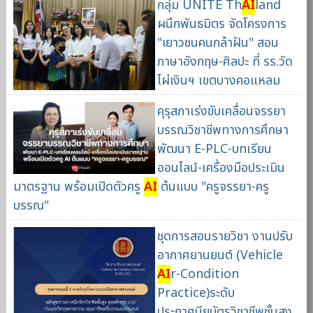
กลุ่ม UNITE Th
AI
land
ผนึกพันธมิตร จัดโครงการ
"เยาวชนคนกล้าฝัน" สอน
ภาษาอังกฤษ-ศิลปะ ที่ รร.วัด
ไผ่เงินฯ เขตบางคอแหลม
คุรุสภาเร่งขับเคลื่อนจรรยา
บรรณวิชาชีพทางการศึกษา
พัฒนา E-PLC-บทเรียน
ออนไลน์-เครื่องมือประเมิน
มาตรฐาน พร้อมเปิดตัวครู
AI
ต้นแบบ "ครูจรรยา-ครู
บรรณ"
ชุดการสอนรายวิชา งานปรับ
อากาศยานยนต์ (Vehicle
AI
r-Condition
Practice)ระดับ
ประกาศนียบัตรวิชาชีพชั้นสูง