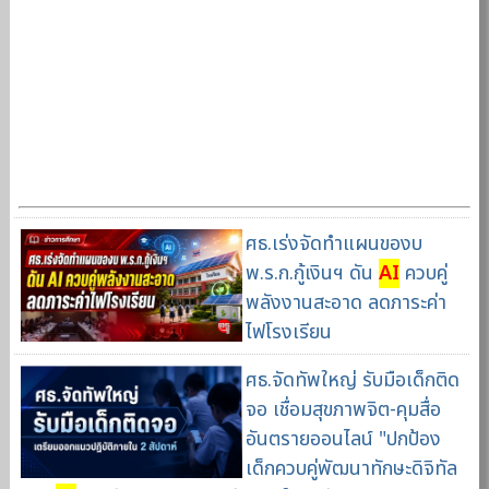
ศธ.เร่งจัดทำแผนของบ
พ.ร.ก.กู้เงินฯ ดัน
AI
ควบคู่
พลังงานสะอาด ลดภาระค่า
ไฟโรงเรียน
ศธ.จัดทัพใหญ่ รับมือเด็กติด
จอ เชื่อมสุขภาพจิต-คุมสื่อ
อันตรายออนไลน์ "ปกป้อง
เด็กควบคู่พัฒนาทักษะดิจิทัล