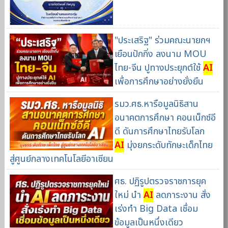
"ประเสริฐ" ร่วมคณะนายกฯ
เยือนปักกิ่ง ลงนาม MOU
ไทย-จีน ปูทางประยุกต์ใช้
AI
เพื่อการศึกษาอย่างยั่งยืน
รมว.ศธ.หารือมูลนิธิสาน
อนาคตการศึกษา คอนเน็กซ์อี
ดี ดันการศึกษาไทยรับโลก
AI
มุ่งยกระดับทักษะเด็กไทย
สู่ศูนย์กลางเทคโนโลยีอาเซียน
ศธ. ปฏิรูปตรวจราชการยุค
ใหม่ นำ
AI
ลดภาระงาน สั่ง
เร่งทำ Big Data เชื่อม
ข้อมูลเป็นหนึ่งเดียว