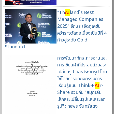
"Th
AI
land`s Best
Managed Companies
2025" อักษร เอ็ดดูเคชั่น
คว้ารางวัลต่อเนื่องเป็นปีที่ 4
ก้าวสู่ระดับ Gold
Standard
การพัฒนาทักษะการอ่านและ
การเขียนคำที่ประสมด้วยสระ
เปลี่ยนรูป และสระลดรูป โดย
ใช้โดยการจัดกิจกรรมการ
เรียนรู้แบบ Think-P
AI
r-
Share ร่วมกับ "สมุดเล่ม
เล็กสระเปลี่ยนรูปและสระลด
รูป" : กชพร จันทร์แดง