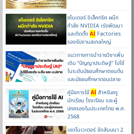
ชไนเดอร์ อิเล็คทริค ผนึก
กำลัง NVIDIA เร่งพัฒนา
และติดตั้ง
AI
Factories
รองรับงานสเกลใหญ่
แนวทางการนำรายวิชาเพิ่ม
เติม "ปัญญาประดิษฐ์" ไปใช้
ในระดับมัธยมศึกษาตอนต้น
และมัธยมศึกษาตอนปลาย
คู่มือการใช้
AI
สำหรับครู
นักเรียน โรงเรียน และผู้
ปกครองในประเทศไทย พ.ศ.
2568
เอดโนเวเตอร์ จัดสัมมนา 2