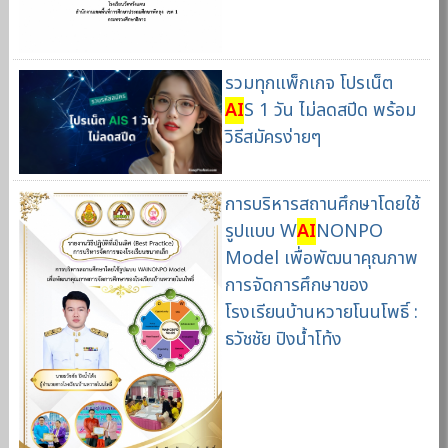
รวมทุกแพ็กเกจ โปรเน็ต
AI
S 1 วัน ไม่ลดสปีด พร้อม
วิธีสมัครง่ายๆ
การบริหารสถานศึกษาโดยใช้
รูปแบบ W
AI
NONPO
Model เพื่อพัฒนาคุณภาพ
การจัดการศึกษาของ
โรงเรียนบ้านหวายโนนโพธิ์ :
ธวัชชัย ปิงน้ำโท้ง