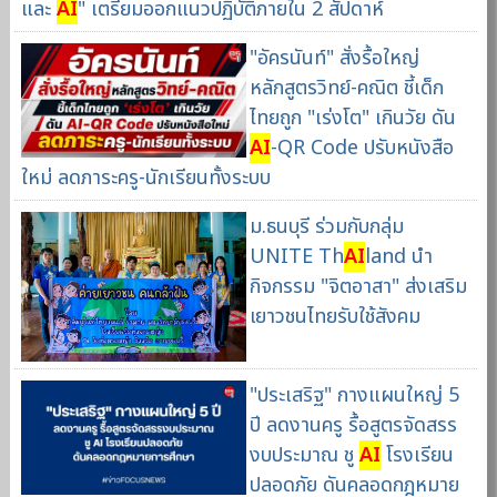
และ
AI
" เตรียมออกแนวปฏิบัติภายใน 2 สัปดาห์
"อัครนันท์" สั่งรื้อใหญ่
หลักสูตรวิทย์-คณิต ชี้เด็ก
ไทยถูก "เร่งโต" เกินวัย ดัน
AI
-QR Code ปรับหนังสือ
ใหม่ ลดภาระครู-นักเรียนทั้งระบบ
ม.ธนบุรี ร่วมกับกลุ่ม
UNITE Th
AI
land นำ
กิจกรรม "จิตอาสา" ส่งเสริม
เยาวชนไทยรับใช้สังคม
"ประเสริฐ" กางแผนใหญ่ 5
ปี ลดงานครู รื้อสูตรจัดสรร
งบประมาณ ชู
AI
โรงเรียน
ปลอดภัย ดันคลอดกฎหมาย