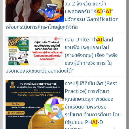
วัน 2 จังหวัด แนะนำ
แพลตฟอร์ม "K
AI
G
AI
"
นวัตกรรม Gamification
เพื่อยกระดับการศึกษาไทยสู่ยุคดิจิทัล
กลุ่ม Unite Th
AI
land
ชวนฟังประชุมออนไลน์
(ภาษาอังกฤษ) เรื่อง "พลัง
ของผู้นำทางวิชาการ ใน
บริบทของเอเชียตะวันออกเฉียงใต้"
การปฏิบัติที่เป็นเลิศ (Best
Practice) การพัฒนา
คุณลักษณะสุภาพชนของ
นักเรียนตามพระบรม
ราโชบาย ด้านการศึกษา โดย
ใช้รูปแบบ PH
AI
-D