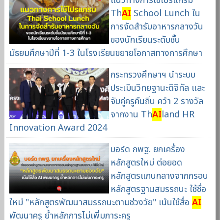
แนวทางการใช้โปรแกรม
Th
AI
School Lunch ใน
การจัดสำรับอาหารกลางวัน
ของนักเรียนระดับชั้น
มัธยมศึกษาปีที่ 1-3 ในโรงเรียนขยายโอกาสทางการศึกษา
กระทรวงศึกษาฯ นำระบบ
ประเมินวิทยฐานะดิจิทัล และ
จับคู่ครูคืนถิ่น คว้า 2 รางวัล
จากงาน Th
AI
land HR
Innovation Award 2024
บอร์ด กพฐ. ยกเครื่อง
หลักสูตรใหม่ ต่อยอด
หลักสูตรแกนกลางจากกรอบ
หลักสูตรฐานสมรรถนะ ใช้ชื่อ
ใหม่ "หลักสูตรพัฒนาสมรรถนะตามช่วงวัย" เน้นใช้สื่อ
AI
พัฒนาครู ย้ำหลักการไม่เพิ่มภาระครู