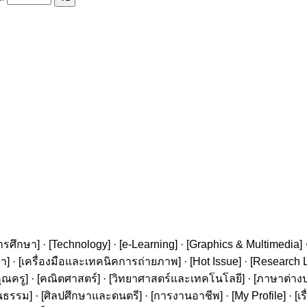
ารศึกษา
] · [
Technology
] · [
e-Learning
] · [
Graphics & Multimedia
] 
ษา
] · [
เครื่องมือและเทคนิคการถ่ายภาพ
] · [
Hot Issue
] · [
Research L
ุณครู
] · [
คณิตศาสตร์
] · [
วิทยาศาสตร์และเทคโนโลยี
] · [
ภาษาต่าง
นธรรม
] · [
ศิลปศึกษาและดนตรี
] · [
การงานอาชีพ
] · [
My Profile
] · [
เ