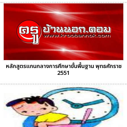
หลักสูตรแกนกลางการศึกษาขั้นพื้นฐาน พุทธศักราช
2551