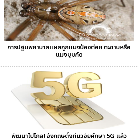
การปฐมพยาบาลแผลถูกแมงป่องต่อย ตะขาบหรือ
แมงมุมกัด
พัฒนาไปไกล! อังกฤษตั้งทีมวิจัยศึกษา 5G แล้ว