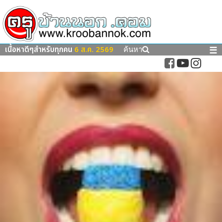
เนื้อหาดีๆสำหรับทุกคน
6 ส.ค. 2569
☰
ค้นหา