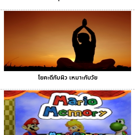
โยคะดีกับผิว เหมาะกับวัย