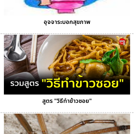
อุจจาระบอกสุขภาพ
สูตร "วิธีทำข้าวซอย"