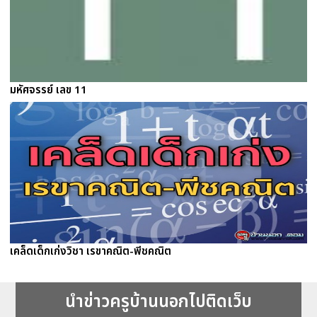
มหัศจรรย์ เลข 11
เคล็ดเด็กเก่งวิชา เรขาคณิต-พีชคณิต
นำข่าวครูบ้านนอกไปติดเว็บ