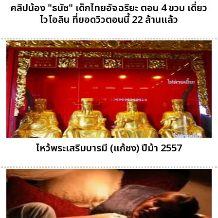
คลิปน้อง "ธนัช" เด็กไทยอัจฉริยะ ตอน 4 ขวบ เดี่ยว
ไวโอลิน ที่ยอดวิวตอนนี้ 22 ล้านแล้ว
ไหว้พระเสริมบารมี (แก้ชง) ปีม้า 2557