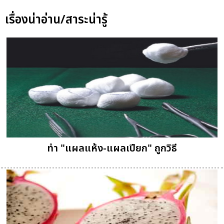
เรื่องน่าอ่าน/สาระน่ารู้
ทำ "แผลแห้ง-แผลเปียก" ถูกวิธี