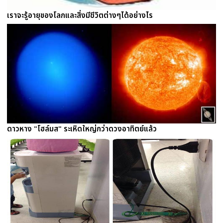
เราจะรู้อายุของโลกและสิ่งมีชีวิตต่างๆได้อย่างไร
ดาวหาง "โฮล์มส" ระเหิดใหญ่กว่าดวงอาทิตย์แล้ว