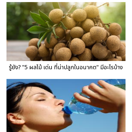
รู้ยัง? "5 ผลไม้ เด่น ที่น่าปลูกในอนาคต" มีอะไรบ้าง