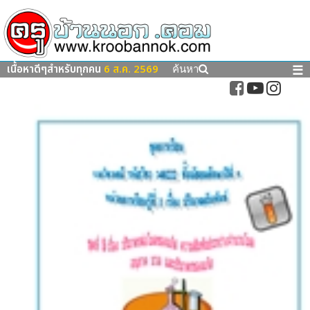
เนื้อหาดีๆสำหรับทุกคน
6 ส.ค. 2569
☰
ค้นหา