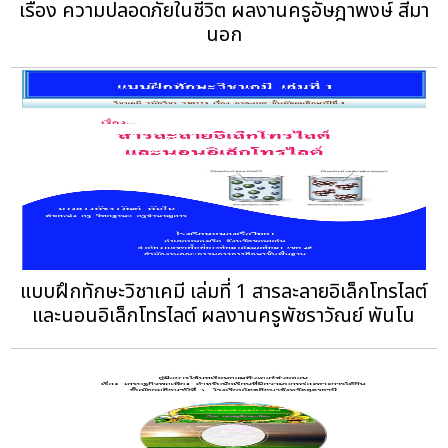
เรื่อง ความปลอดภัยในชีวิต ผลงานครูอัษฎาพงษ์ สีมา
นอก
แบบฝึกทักษะวิชาเคมี เล่มที่ 1 สารละลายอิเล็กโทรไลต์
และนอนอิเล็กโทรไลต์ ผลงานครูพัชราวัณย์ พันโน