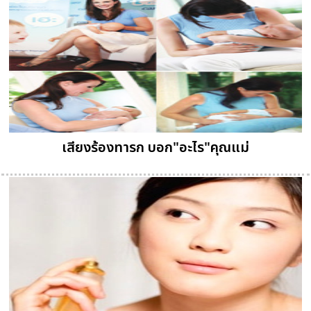
เสียงร้องทารก บอก"อะไร"คุณแม่