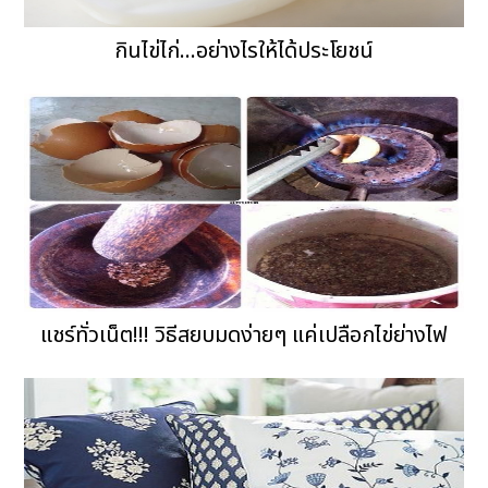
กินไข่ไก่...อย่างไรให้ได้ประโยชน์
แชร์ทั่วเน็ต!!! วิธีสยบมดง่ายๆ แค่เปลือกไข่ย่างไฟ