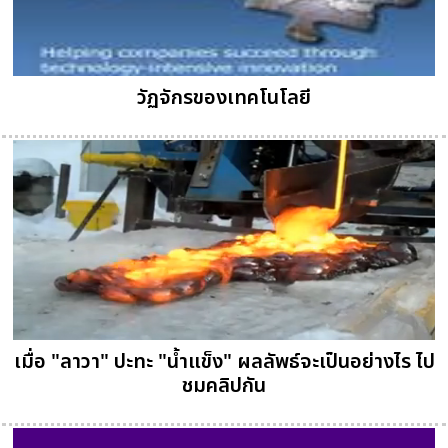
วัฏจักรของเทคโนโลยี
เมื่อ "ลาวา" ปะทะ "น้ำแข็ง" ผลลัพธ์จะเป็นอย่างไร ไป
ชมคลิปกัน