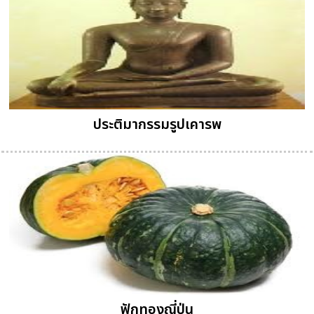
ประติมากรรมรูปเคารพ
ฟักทองญี่ปุ่น