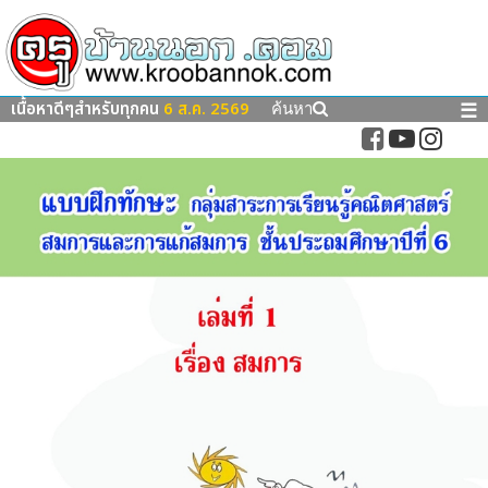
เนื้อหาดีๆสำหรับทุกคน
6 ส.ค. 2569
☰
ค้นหา