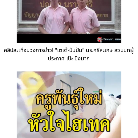
คลิปสะเทือนวงการข่าว! "เตเต้-ปันปัน" นร.ศรีสะเกษ สวมบทผู้
ประกาศ เป๊ะ ปังมาก