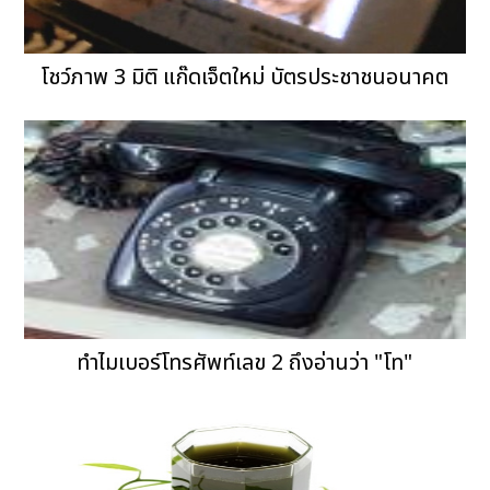
โชว์ภาพ 3 มิติ แก๊ดเจ็ตใหม่ บัตรประชาชนอนาคต
ทำไมเบอร์โทรศัพท์เลข 2 ถึงอ่านว่า "โท"