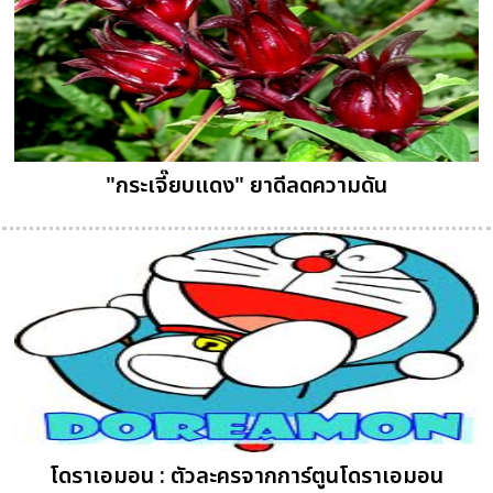
"กระเจี๊ยบแดง" ยาดีลดความดัน
โดราเอมอน : ตัวละครจากการ์ตูนโดราเอมอน