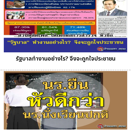
รัฐบาลทำงานอย่างไร? จึงจะถูกใจประชาชน