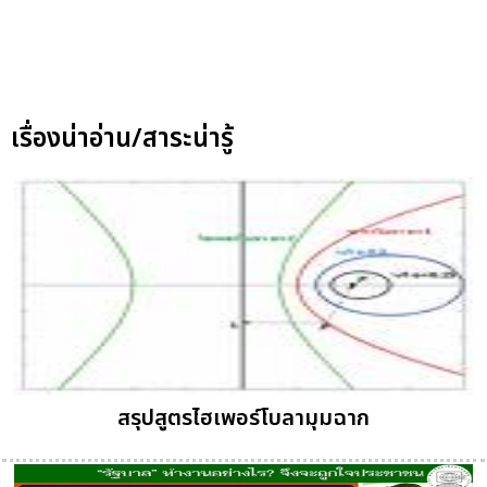
เรื่องน่าอ่าน/สาระน่ารู้
สรุปสูตรไฮเพอร์โบลามุมฉาก