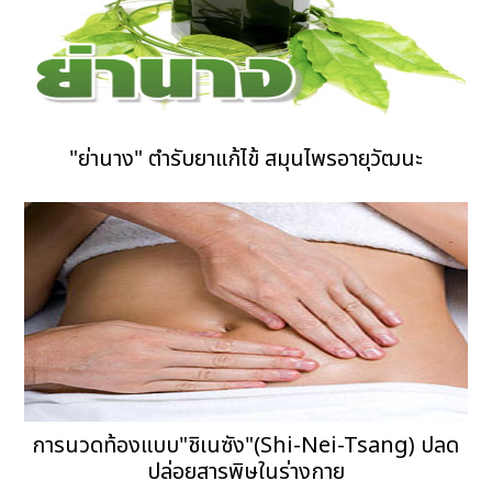
"ย่านาง" ตำรับยาแก้ไข้ สมุนไพรอายุวัฒนะ
การนวดท้องแบบ"ชิเนซัง"(Shi-Nei-Tsang) ปลด
ปล่อยสารพิษในร่างกาย