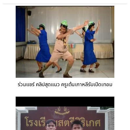
ร่วมแชร์ คลิปสุดแนว ครูเต้นเกาหลีรับเปิดเทอม