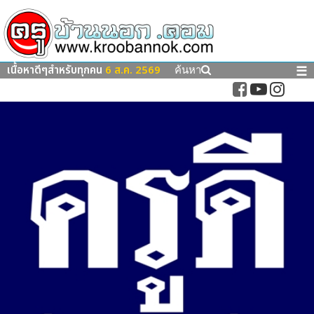
เนื้อหาดีๆสำหรับทุกคน
6 ส.ค. 2569
☰
ค้นหา