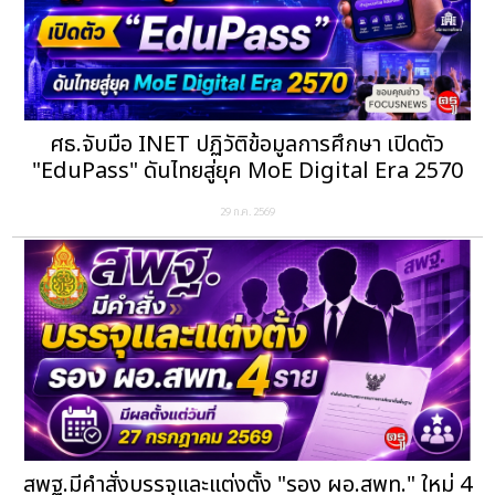
ศธ.จับมือ INET ปฏิวัติข้อมูลการศึกษา เปิดตัว
"EduPass" ดันไทยสู่ยุค MoE Digital Era 2570
29 ก.ค. 2569
สพฐ.มีคำสั่งบรรจุและแต่งตั้ง "รอง ผอ.สพท." ใหม่ 4