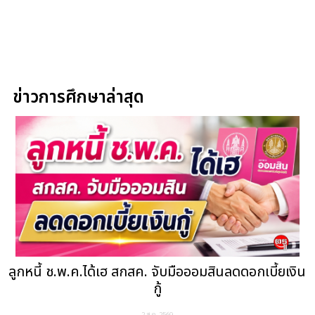
ข่าวการศึกษาล่าสุด
ลูกหนี้ ช.พ.ค.ได้เฮ สกสค. จับมือออมสินลดดอกเบี้ยเงิน
กู้
2 ส.ค. 2569