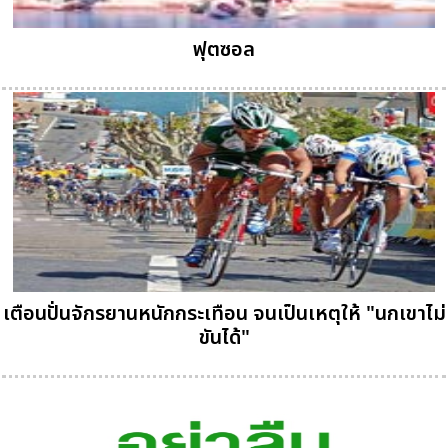
ฟุตซอล
เตือนปั่นจักรยานหนักกระเทือน จนเป็นเหตุให้ "นกเขาไม่
ขันได้"