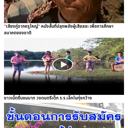
"เสียงกู่จากครูใหญ่" หนังสั้นที่ปลุกพลังผู้เสียสละ เพื่อการศึกษา
อนาคตของชาติ
ชาวเน็ตชื่นชมมาก วงดนตรีเด็ก ร.ร.เล็กในทุ่งกว้าง