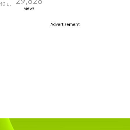
29,828
49 น.
views
Advertisement