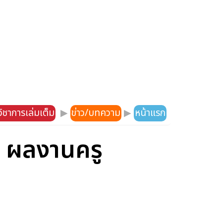
ิชาการเล่มเต็ม
▶
ข่าว/บทความ
▶
หน้าแรก
บท ผลงานครู