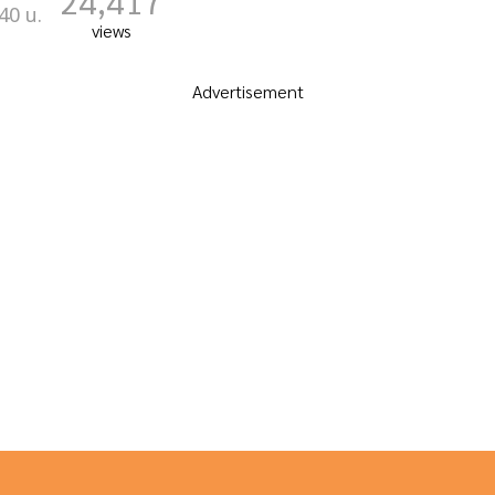
24,417
40 น.
views
Advertisement