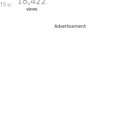
18,422
15 น.
views
Advertisement