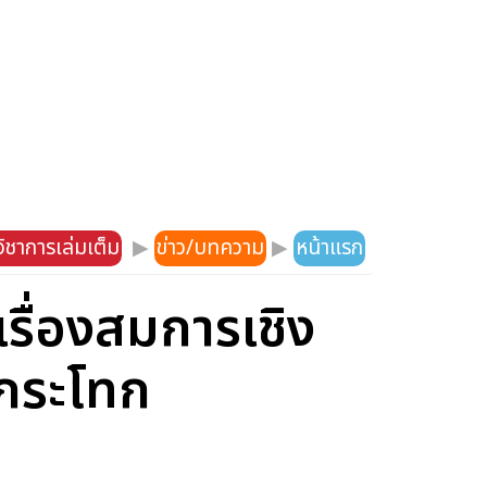
ิชาการเล่มเต็ม
▶
ข่าว/บทความ
▶
หน้าแรก
รื่องสมการเชิง
อกระโทก