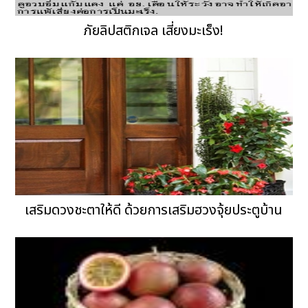
ภัยลิปสติกเจล เสี่ยงมะเร็ง!
เสริมดวงชะตาให้ดี ด้วยการเสริมฮวงจุ้ยประตูบ้าน