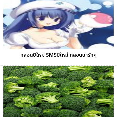
กลอนปีใหม่ SMSปีใหม่ กลอนน่ารักๆ