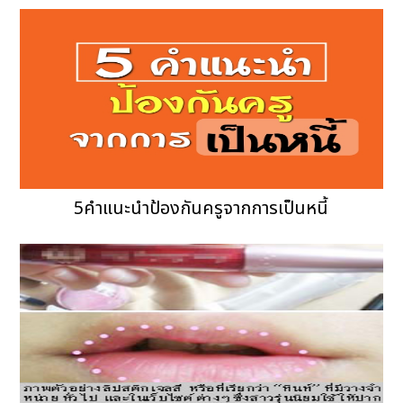
5คำแนะนำป้องกันครูจากการเป็นหนี้