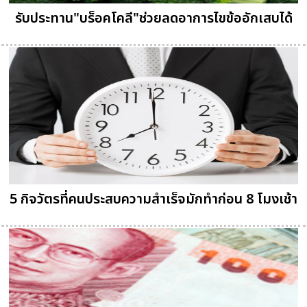
รับประทาน"บร็อคโคลี"ช่วยลดอาการไขข้ออักเสบได้
5 กิจวัตรที่คนประสบความสำเร็จมักทำก่อน 8 โมงเช้า