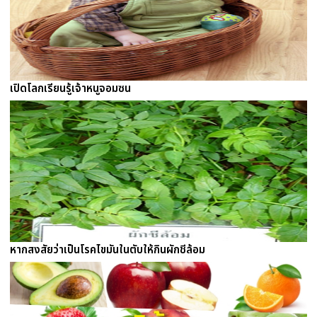
เปิดโลกเรียนรู้เจ้าหนูจอมซน
หากสงสัยว่าเป็นโรคไขมันในตับให้กินผักชีล้อม