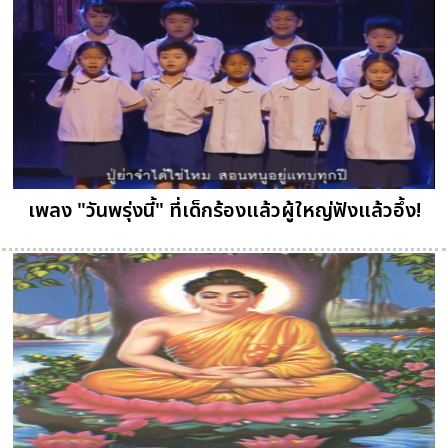
เพลง "วันพรุ่งนี้" ที่เด็กร้องแล้วผู้ใหญ่ฟังแล้วอึ้ง!