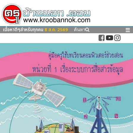
เนื้อหาดีๆสำหรับทุกคน
8 ส.ค. 2569
☰
ค้นหา