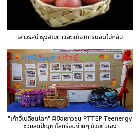
เสาวรสบำรุงสายตาและแก้อาการนอนไม่หลับ
"เก้าอี้เปลี่ยนโลก" ฝีมือเยาวชน PTTEP Teenergy
ช่วยลดปัญหาโลกร้อนง่ายๆ ด้วยตัวเอง