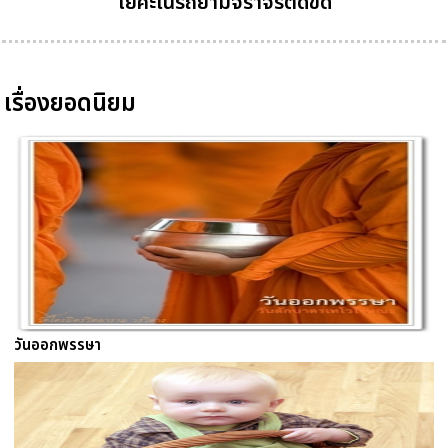
โยคะในรถยามจราจรติดขัด
เรื่องยอดนิยม
วันออกพรรษา