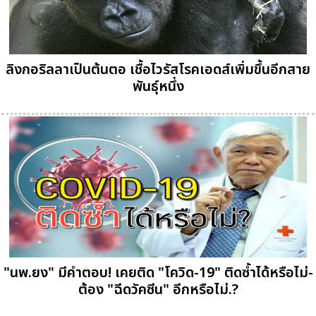
ลิงกอริลลาเป็นต้นตอ เชื้อไวรัสโรคเอดส์เพิ่มขึ้นอีกสาย
พันธุ์หนึ่ง
"นพ.ยง" มีคำตอบ! เคยติด "โควิด-19" ติดซ้ำได้หรือไม่-
ต้อง "ฉีดวัคซีน" อีกหรือไม่.?