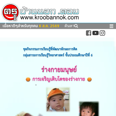
เนื้อหาดีๆสำหรับทุกคน
6 ส.ค. 2569
☰
ค้นหา