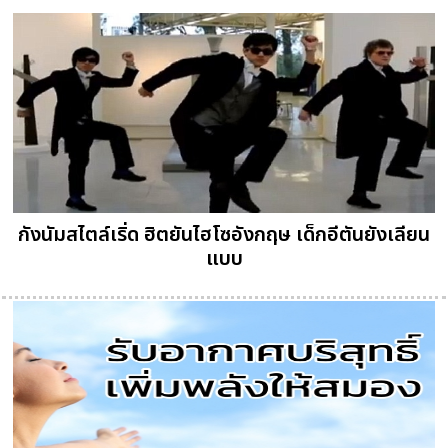
กังนัมสไตล์เริ่ด ฮิตยันไฮโซอังกฤษ เด็กอีตันยังเลียน
แบบ