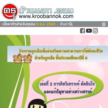
เนื้อหาดีๆสำหรับทุกคน
8 ส.ค. 2569
☰
ค้นหา