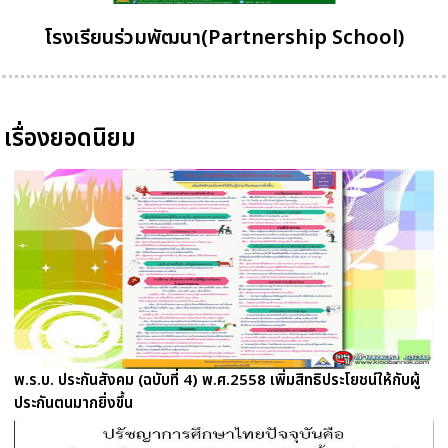
โรงเรียนร่วมพัฒนา(Partnership School)
เรื่องยอดนิยม
พ.ร.บ. ประกันสังคม (ฉบับที่ 4) พ.ศ.2558 เพิ่มสิทธิประโยชน์ให้กับผู้
ประกันตนมากยิ่งขึ้น