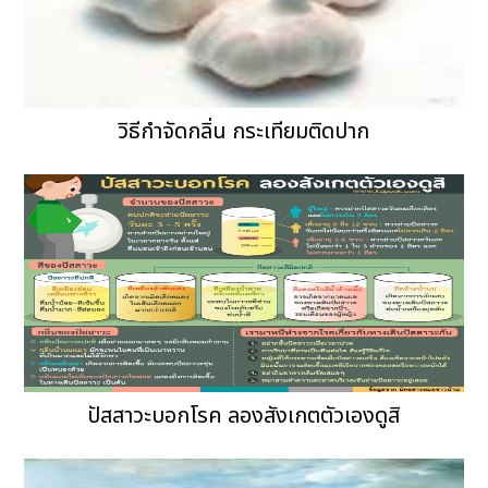
วิธีกำจัดกลิ่น กระเทียมติดปาก
ปัสสาวะบอกโรค ลองสังเกตตัวเองดูสิ